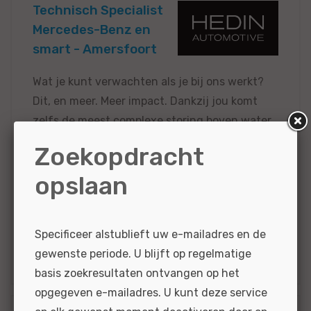
Technisch Specialist
Mercedes-Benz en
smart - Amersfoort
Wat je kunt verwachten als je bij ons werkt?
Dit, en meer. Meer impact. Dankzij jou komt
zelfs de meest complexe storing boven water,
van software- tot hoogvolt-vraagstukken en
Zoekopdracht
alles...
opslaan
BEKIJKEN
SOLLICITEER
Gepubliceerd:
4 dag(en) geleden
Referentie
Specificeer alstublieft uw e-mailadres en de
nr:
#MO67087
gewenste periode. U blijft op regelmatige
basis zoekresultaten ontvangen op het
opgegeven e-mailadres. U kunt deze service