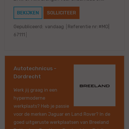
BEKIJKEN
SOLLICITEER
Gepubliceerd:
vandaag
Referentie nr:
#MO|
67111
Autotechnicus -
Dordrecht
Werk jij graag in een
hypermoderne
werkplaats? Heb je passie
voor de merken Jaguar en Land Rover? In de
goed uitgeruste werkplaatsen van Breeland