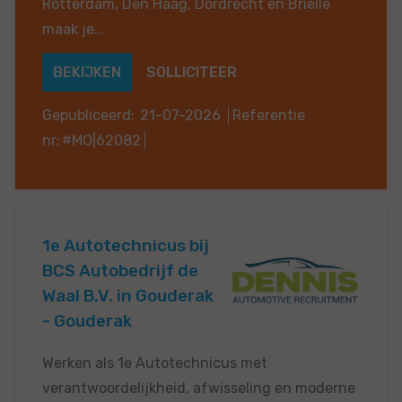
Rotterdam, Den Haag, Dordrecht en Brielle
maak je...
BEKIJKEN
SOLLICITEER
Gepubliceerd:
21-07-2026
Referentie
nr:
#MO|62082
1e Autotechnicus bij
BCS Autobedrijf de
Waal B.V. in Gouderak
- Gouderak
Werken als 1e Autotechnicus met
verantwoordelijkheid, afwisseling en moderne