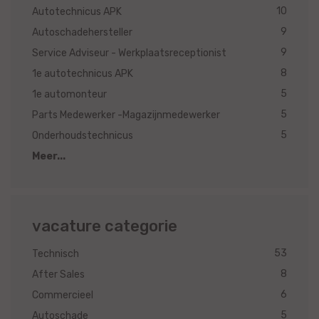
10
Autotechnicus APK
9
Autoschadehersteller
9
Service Adviseur - Werkplaatsreceptionist
8
1e autotechnicus APK
5
1e automonteur
5
Parts Medewerker -Magazijnmedewerker
5
Onderhoudstechnicus
Meer...
vacature categorie
53
Technisch
8
After Sales
6
Commercieel
5
Autoschade