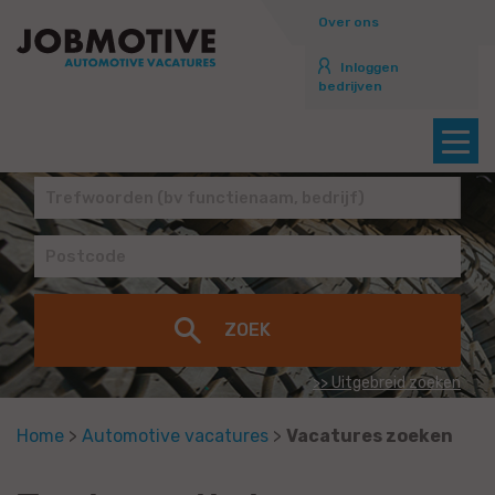
Over ons
Inloggen
bedrijven
>> Uitgebreid zoeken
Home
>
Automotive vacatures
>
Vacatures zoeken