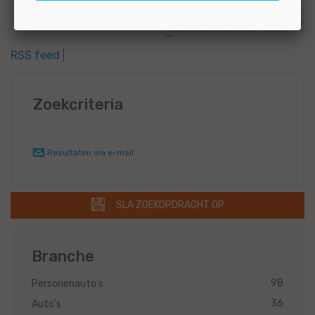
1
2
3
4
5
6
7
>>
Volgende
RSS feed
Zoekcriteria
Resultaten via e-mail
SLA ZOEKOPDRACHT OP
Branche
98
Personenauto's
36
Auto's