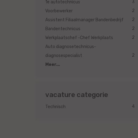
3
1e autotechnicus
2
Voorbewerker
2
Assistent Filiaalmanager Bandenbedrijf
2
Bandentechnicus
2
Werkplaatschef -Chef Werkplaats
Auto diagnosetechnicus-
2
diagnosespecialist
Meer...
vacature categorie
4
Technisch