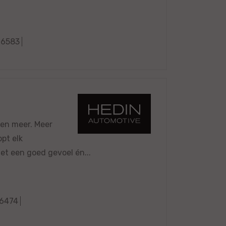
6583
 en meer. Meer
pt elk
et een goed gevoel én...
6474