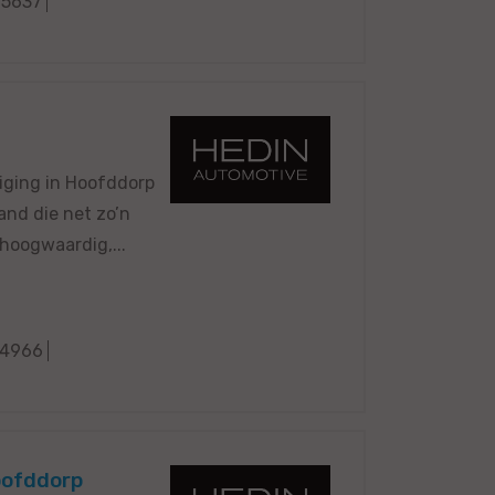
65637
iging in Hoofddorp
and die net zo’n
 hoogwaardig,...
4966
oofddorp