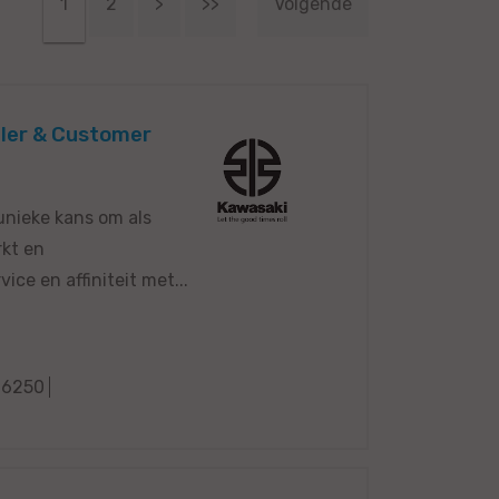
1
2
>
>>
Volgende
aler & Customer
 unieke kans om als
rkt en
ice en affiniteit met...
66250