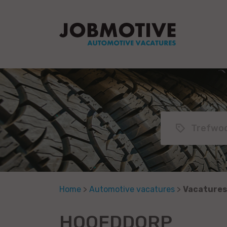
Home
>
Automotive vacatures
>
Vacatures
HOOFDDORP