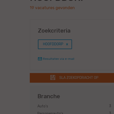
19 vacatures gevonden
Zoekcriteria
HOOFDDORP
Resultaten via e-mail
SLA ZOEKOPDRACHT OP
Branche
3
Auto's
3
Personenauto's