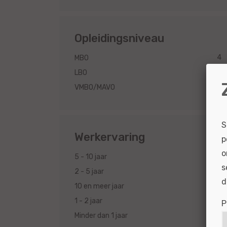
Opleidingsniveau
4
MBO
1
LBO
1
VMBO/MAVO
S
Werkervaring
p
o
4
5 - 10 jaar
s
4
2 - 5 jaar
d
3
10 en meer jaar
3
1 - 2 jaar
P
3
Minder dan 1 jaar