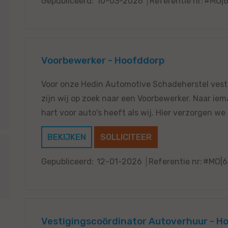
Gepubliceerd:
10-03-2026
Referentie nr:
#MO|
Voorbewerker - Hoofddorp
Voor onze Hedin Automotive Schadeherstel vest
zijn wij op zoek naar een Voorbewerker. Naar iem
hart voor auto's heeft als wij. Hier verzorgen we
BEKIJKEN
SOLLICITEER
Gepubliceerd:
12-01-2026
Referentie nr:
#MO|6
Vestigingscoördinator Autoverhuur - H