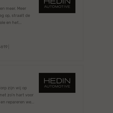
 en meer. Meer
g op, straalt de
le en het...
619
rp zijn wij op
net zo’n hart voor
 en repareren we...