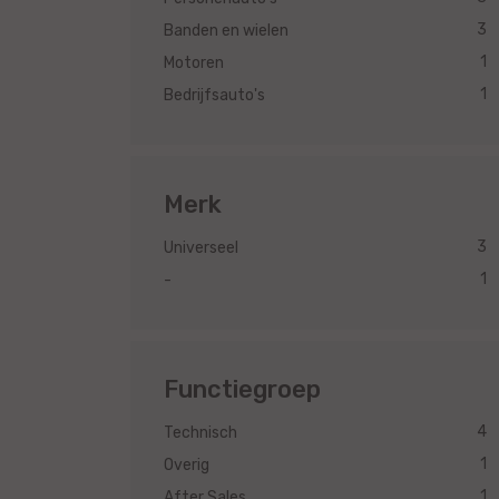
3
Banden en wielen
1
Motoren
1
Bedrijfsauto's
Merk
3
Universeel
1
-
Functiegroep
4
Technisch
1
Overig
1
After Sales