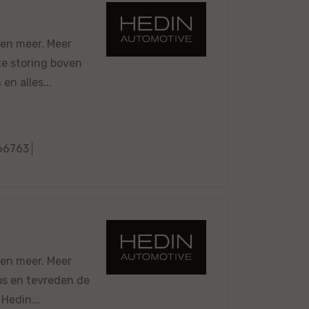
 en meer. Meer
xe storing boven
n alles...
66763
 en meer. Meer
oos en tevreden de
 Hedin...