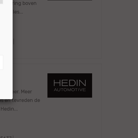
xe storing boven
n alles...
65824
 en meer. Meer
oos en tevreden de
 Hedin...