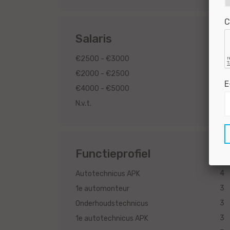
C
Salaris
2
€2500 - €3000
2
€2000 - €2500
E
1
€4000 - €5000
1
N.v.t.
Functieprofiel
4
Autotechnicus APK
3
1e automonteur
3
Onderhoudstechnicus
3
1e autotechnicus APK