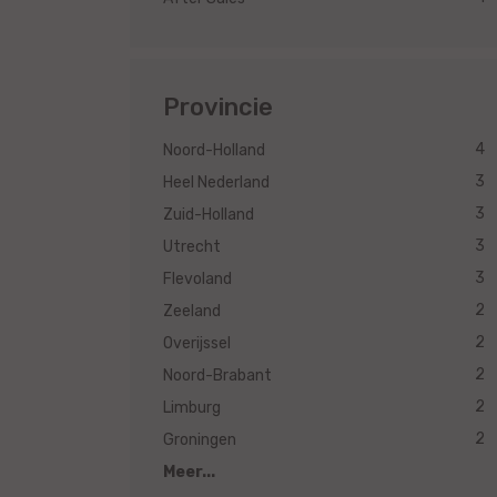
Provincie
4
Noord-Holland
3
Heel Nederland
3
Zuid-Holland
3
Utrecht
3
Flevoland
2
Zeeland
2
Overijssel
2
Noord-Brabant
2
Limburg
2
Groningen
Meer...