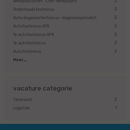
2
Werkplaatschef -Chef Werkplaats
2
Onderhoudstechnicus
2
Auto diagnosetechnicus- diagnosespecialist
2
Autotechnicus APK
2
1e autotechnicus APK
2
1e autotechnicus
2
Autotechnicus
Meer...
vacature categorie
2
Technisch
1
Logistiek