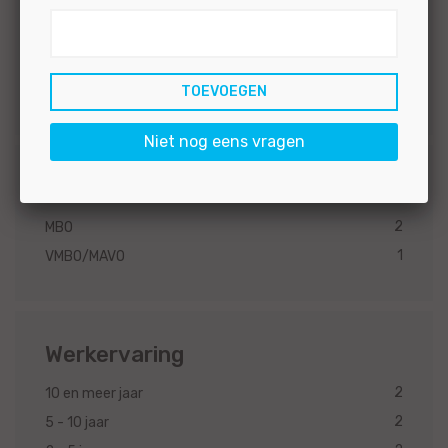
2
Limburg
2
Groningen
2
Gelderland
Meer...
Niet nog eens vragen
Opleidingsniveau
2
MBO
1
VMBO/MAVO
Werkervaring
2
10 en meer jaar
2
5 - 10 jaar