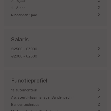
2
2 - 5 jaar
2
1 - 2 jaar
2
Minder dan 1 jaar
Salaris
2
€2500 - €3000
2
€2000 - €2500
Functieprofiel
2
1e automonteur
2
Assistent Filiaalmanager Bandenbedrijf
2
Bandentechnicus