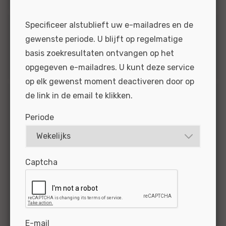
Specificeer alstublieft uw e-mailadres en de
Dienstverband
gewenste periode. U blijft op regelmatige
basis zoekresultaten ontvangen op het
1
Vast
opgegeven e-mailadres. U kunt deze service
op elk gewenst moment deactiveren door op
de link in de email te klikken.
Provincie
Periode
2
Heel Nederland
2
Zuid-Holland
2
Zeeland
Captcha
2
Utrecht
2
Overijssel
2
Noord-Holland
2
Noord-Brabant
E-mail