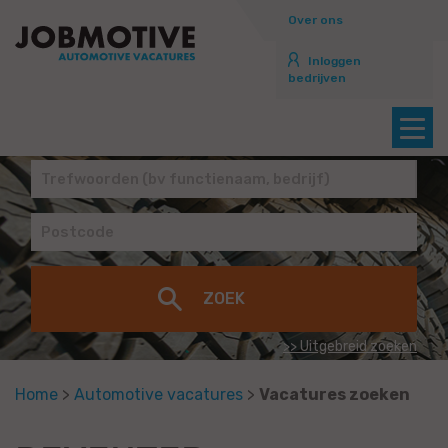
Over ons
Inloggen
bedrijven
>> Uitgebreid zoeken
Home
>
Automotive vacatures
>
Vacatures zoeken