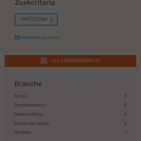
Zoekcriteria
AMSTERDAM
Resultaten via e-mail
SLA ZOEKOPDRACHT OP
Branche
6
Auto's
6
Personenauto's
4
Dealerholdings
2
Banden en wielen
1
Motoren