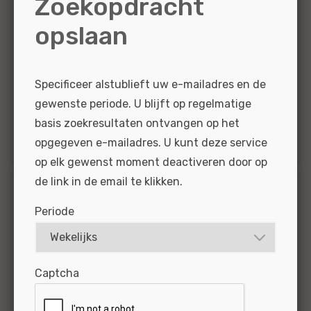
Zoekopdracht
dan technische kennis om succesvol te zijn.
opslaan
Het is...
BEKIJKEN
SOLLICITEER
Specificeer alstublieft uw e-mailadres en de
gewenste periode. U blijft op regelmatige
Gepubliceerd:
11-06-2026
Referentie
basis zoekresultaten ontvangen op het
nr:
#MO66607
opgegeven e-mailadres. U kunt deze service
op elk gewenst moment deactiveren door op
de link in de email te klikken.
Periode
Autotechnicus/Automonteur (niveau
Captcha
2, 3 of 4) BMW MINI - Amsterdam