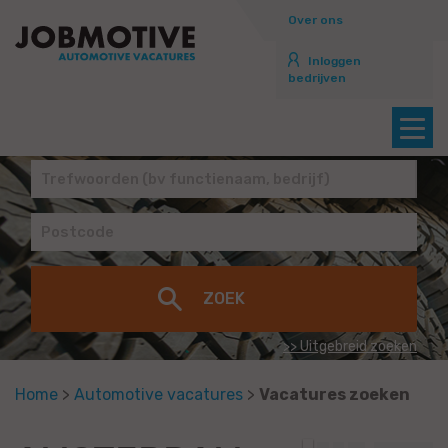
Over ons
Inloggen
bedrijven
>> Uitgebreid zoeken
Home
>
Automotive vacatures
>
Vacatures zoeken