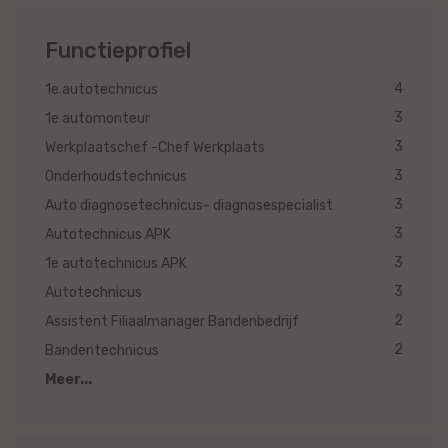
Functieprofiel
4
1e autotechnicus
3
1e automonteur
3
Werkplaatschef -Chef Werkplaats
3
Onderhoudstechnicus
3
Auto diagnosetechnicus- diagnosespecialist
3
Autotechnicus APK
3
1e autotechnicus APK
3
Autotechnicus
2
Assistent Filiaalmanager Bandenbedrijf
2
Bandentechnicus
Meer...