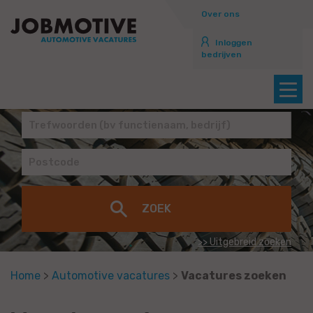
Over ons
Inloggen
bedrijven
>> Uitgebreid zoeken
Home
>
Automotive vacatures
>
Vacatures zoeken