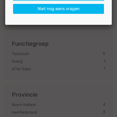
Merk
Niet nog eens vragen
4
Universeel
1
-
Functiegroep
5
Technisch
1
Overig
1
After Sales
Provincie
4
Noord-Holland
3
Heel Nederland