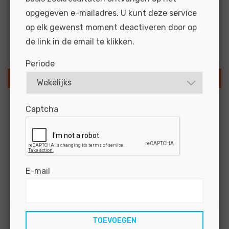
1e automonteur
opgegeven e-mailadres. U kunt deze service
op elk gewenst moment deactiveren door op
Resultaten via e-mail
de link in de email te klikken.
Periode
SLA ZOEKOPDRACHT OP
Captcha
Branche
4
Auto's
4
Personenauto's
4
Banden en wielen
E-mail
1
Motoren