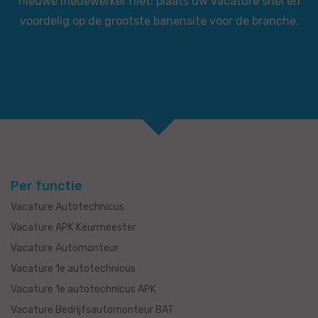
nieuwe medewerker niet: plaats uw vacature snel en
voordelig op de grootste banensite voor de branche.
Per functie
Vacature Autotechnicus
Vacature APK Keurmeester
Vacature Automonteur
Vacature 1e autotechnicus
Vacature 1e autotechnicus APK
Vacature Bedrijfsautomonteur BAT