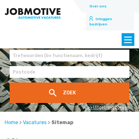
Over ons
Inloggen
bedrijven
>> Uitgebreid zoeken
Home
>
Vacatures
>
Sitemap