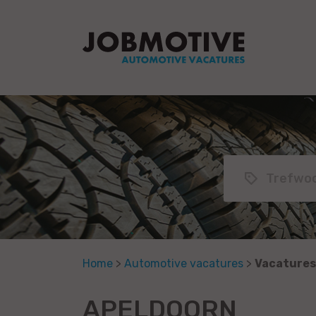
Home
>
Automotive vacatures
>
Vacatures
APELDOORN