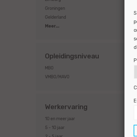
2
Groningen
S
2
Gelderland
p
Meer...
o
s
d
Opleidingsniveau
P
2
MBO
1
VMBO/MAVO
C
E
Werkervaring
2
10 en meer jaar
2
5 - 10 jaar
2
2 - 5 jaar