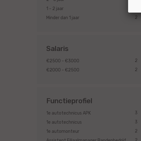
2
1 - 2 jaar
2
Minder dan 1 jaar
Salaris
2
€2500 - €3000
2
€2000 - €2500
Functieprofiel
3
1e autotechnicus APK
3
1e autotechnicus
2
1e automonteur
2
Assistent Filiaalmanager Bandenbedrijf