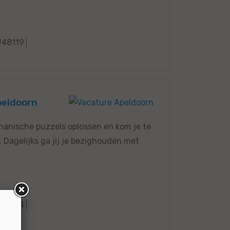
48119
peldoorn
chanische puzzels oplossen en kom je te
Dagelijks ga jij je bezighouden met
48114