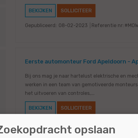
BEKIJKEN
SOLLICITEER
Gepubliceerd:
08-02-2023
Referentie nr:
#MOW
Eerste automonteur Ford Apeldoorn - A
Bij ons mag je naar hartelust elektrische en me
werken in een team van gemotiveerde monteurs. 
het uitvoeren van controles,...
BEKIJKEN
SOLLICITEER
Gepubliceerd:
08-02-2023
Referentie nr:
#MOW
Zoekopdracht opslaan