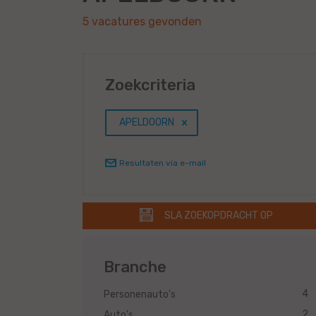
5 vacatures gevonden
Zoekcriteria
APELDOORN
Resultaten via e-mail
SLA ZOEKOPDRACHT OP
Branche
4
Personenauto's
2
Auto's