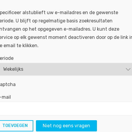
pecificeer alstublieft uw e-mailadres en de gewenste
Diagnose monteur Ford Apeldoorn - Ape
eriode. U blijft op regelmatige basis zoekresultaten
ntvangen op het opgegeven e-mailadres. U kunt deze
Bij ons mag je naar hartelust elektrische en me
ervice op elk gewenst moment deactiveren door op de link i
werken in een team van gemotiveerde monteurs. 
e email te klikken.
het uitvoeren van controles,...
eriode
BEKIJKEN
SOLLICITEER
Gepubliceerd:
20-07-2021
Referentie nr:
#MOW
aptcha
-mail
RSS feed
Niet nog eens vragen