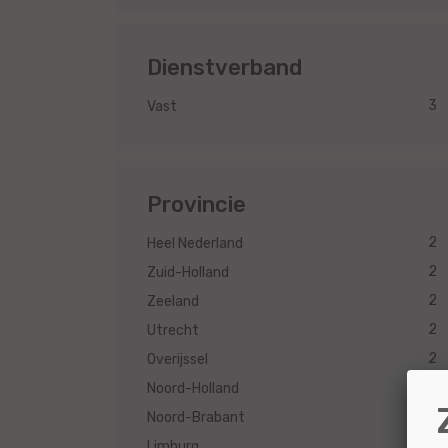
Dienstverband
3
Vast
Provincie
2
Heel Nederland
2
Zuid-Holland
2
Zeeland
2
Utrecht
2
Overijssel
2
Noord-Holland
2
Noord-Brabant
2
Limburg