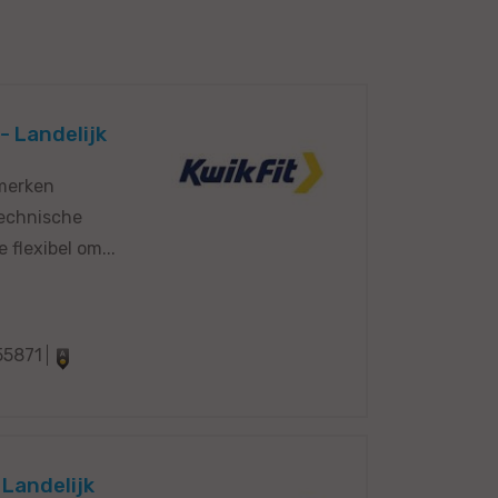
- Landelijk
 merken
technische
flexibel om...
55871
 Landelijk