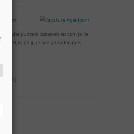
ldoorn
chanische puzzels oplossen en kom je te
n
Dagelijks ga jij je bezighouden met
48085