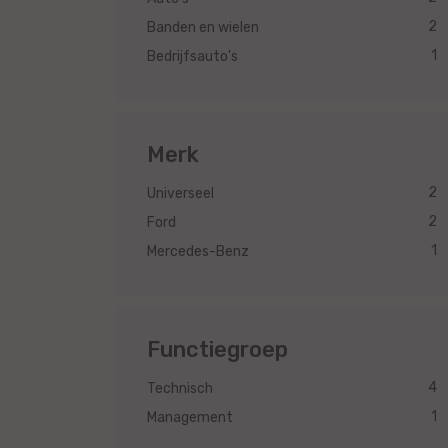
2
Banden en wielen
1
Bedrijfsauto's
Merk
2
Universeel
2
Ford
1
Mercedes-Benz
Functiegroep
4
Technisch
1
Management