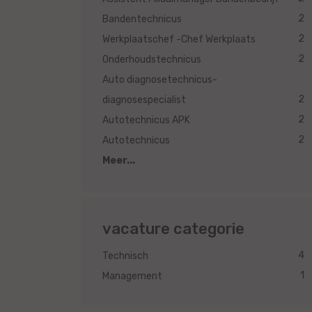
2
Bandentechnicus
2
Werkplaatschef -Chef Werkplaats
2
Onderhoudstechnicus
Auto diagnosetechnicus-
2
diagnosespecialist
2
Autotechnicus APK
2
Autotechnicus
Meer...
vacature categorie
4
Technisch
1
Management