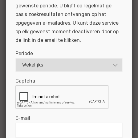
gewenste periode. U blijft op regelmatige
diagnoses uit en lees je technische systemen
basis zoekresultaten ontvangen op het
uit Werk je met alle automerken van alle
opgegeven e-mailadres. U kunt deze service
leeftijden Sta je klanten soms te...
op elk gewenst moment deactiveren door op
BEKIJKEN
SOLLICITEER
de link in de email te klikken.
Periode
Gepubliceerd:
16-01-2025
Referentie
nr:
#MO|60301
Captcha
Eerste automonteur
Ford Arnhem -
Arnhem
E-mail
Bij ons mag je naar hartelust elektrische en