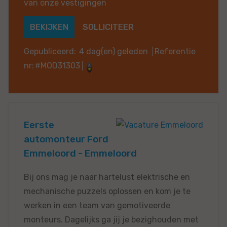
van onze vestigingen
BEKIJKEN
SOLLICITEER
Gepubliceerd:
4 dag(en) geleden
Referentie
nr:
#MOD31303
Eerste
automonteur Ford
Emmeloord - Emmeloord
Bij ons mag je naar hartelust elektrische en
mechanische puzzels oplossen en kom je te
werken in een team van gemotiveerde
monteurs. Dagelijks ga jij je bezighouden met