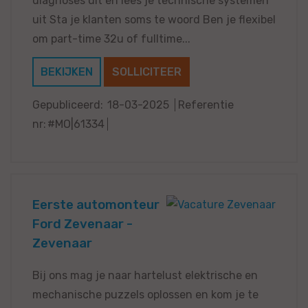
diagnoses uit en lees je technische systemen
uit Sta je klanten soms te woord Ben je flexibel
om part-time 32u of fulltime...
BEKIJKEN
SOLLICITEER
Gepubliceerd:
18-03-2025
Referentie
nr:
#MO|61334
Eerste automonteur
Ford Zevenaar -
Zevenaar
Bij ons mag je naar hartelust elektrische en
mechanische puzzels oplossen en kom je te