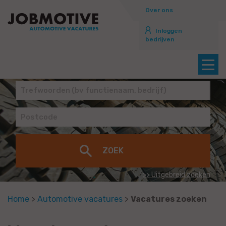
Over ons
Inloggen
bedrijven
>> Uitgebreid zoeken
Home
>
Automotive vacatures
>
Vacatures zoeken