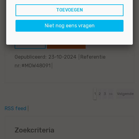
mechanische puzzels oplossen en kom je te
werken in een team van gemotiveerde
monteurs. Dagelijks ga jij je bezighouden met
Niet nog eens vragen
het uitvoeren van controles,...
BEKIJKEN
SOLLICITEER
Gepubliceerd:
23-10-2024
Referentie
nr:
#MOW48091
1
2
3
>>
Volgende
RSS feed
Zoekcriteria