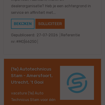
dealerorganisatie? Heb je een achtergrond in
service en affiniteit met...
BEKIJKEN
SOLLICITEER
Gepubliceerd:
27-07-2026
Referentie
nr:
#MO|66250
(1e) Autotechnicus
Stam - Amersfoort,
Utrecht, 't Gooi
vacature (1e) Auto
Technicus Stam voor één