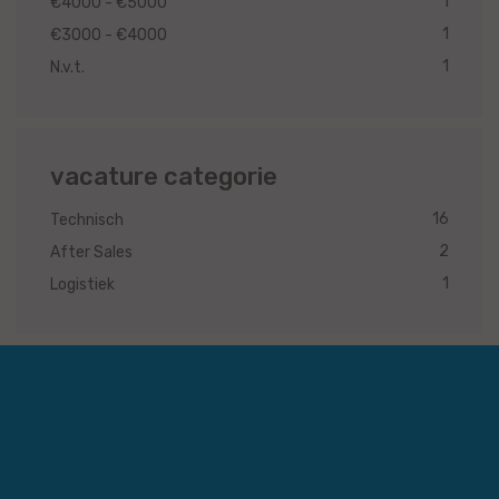
1
€4000 - €5000
1
€3000 - €4000
1
N.v.t.
vacature categorie
16
Technisch
2
After Sales
1
Logistiek