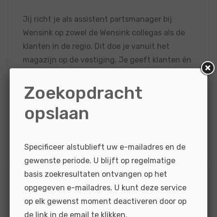
Jij richt je als assistent partsmanager bij
Wensink op zowel de Wensink collegas als de
klanten in de regio. Dit doe je vanuit het
magazijn op de vestiging. Je geeft klanten én
collegas technisch...
Zoekopdracht
BEKIJKEN
SOLLICITEER
opslaan
Gepubliceerd:
27-12-2022
Referentie
nr:
#MOW48385
Specificeer alstublieft uw e-mailadres en de
gewenste periode. U blijft op regelmatige
basis zoekresultaten ontvangen op het
opgegeven e-mailadres. U kunt deze service
Diagnose monteur
op elk gewenst moment deactiveren door op
Ford Apeldoorn -
de link in de email te klikken.