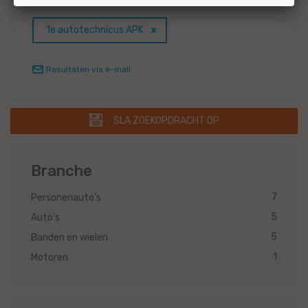
1e autotechnicus APK
Resultaten via e-mail
SLA ZOEKOPDRACHT OP
Branche
7
Personenauto's
5
Auto's
5
Banden en wielen
1
Motoren