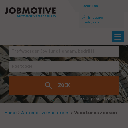
Over ons
Inloggen
bedrijven
>> Uitgebreid zoeken
Home
>
Automotive vacatures
>
Vacatures zoeken