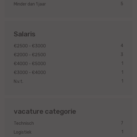
5
Minder dan 1 jaar
Salaris
4
€2500 - €3000
3
€2000 - €2500
1
€4000 - €5000
1
€3000 - €4000
1
N.v.t.
vacature categorie
7
Technisch
1
Logistiek