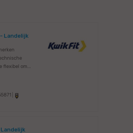
- Landelijk
 merken
technische
flexibel om...
55871
 Landelijk