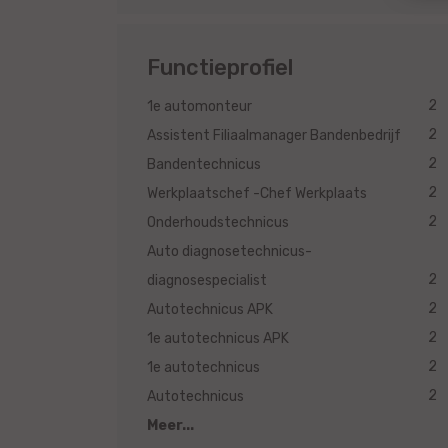
Functieprofiel
2
1e automonteur
2
Assistent Filiaalmanager Bandenbedrijf
2
Bandentechnicus
2
Werkplaatschef -Chef Werkplaats
2
Onderhoudstechnicus
Auto diagnosetechnicus-
2
diagnosespecialist
2
Autotechnicus APK
2
1e autotechnicus APK
2
1e autotechnicus
2
Autotechnicus
Meer...