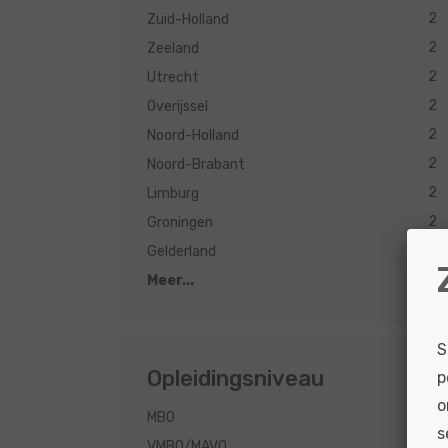
2
Zuid-Holland
2
Zeeland
2
Utrecht
2
Overijssel
2
Noord-Holland
2
Noord-Brabant
2
Limburg
2
Groningen
2
Gelderland
Meer...
S
Opleidingsniveau
p
o
2
MBO
s
1
VMBO/MAVO