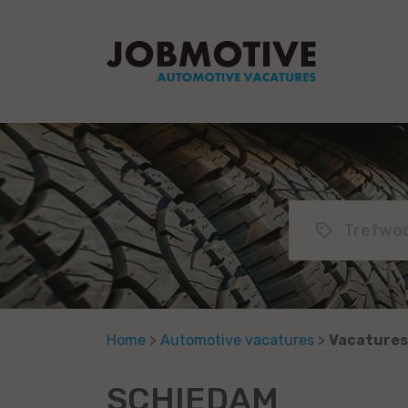
Home
>
Automotive vacatures
>
Vacatures
SCHIEDAM