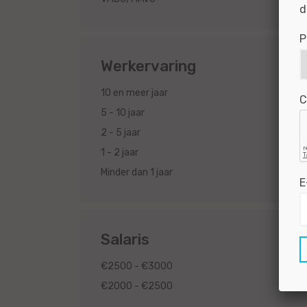
d
P
Werkervaring
2
10 en meer jaar
C
2
5 - 10 jaar
2
2 - 5 jaar
2
1 - 2 jaar
2
Minder dan 1 jaar
E
Salaris
2
€2500 - €3000
2
€2000 - €2500