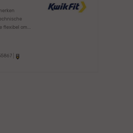
 merken
technische
flexibel om...
55867