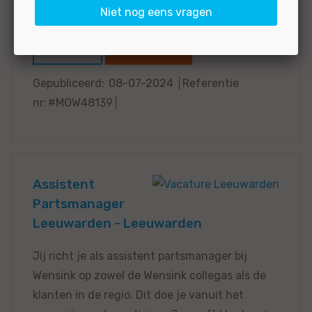
Niet nog eens vragen
verzorgen van...
BEKIJKEN
SOLLICITEER
Gepubliceerd:
08-07-2024
Referentie
nr:
#MOW48139
Assistent
Partsmanager
Leeuwarden - Leeuwarden
Jij richt je als assistent partsmanager bij
Wensink op zowel de Wensink collegas als de
klanten in de regio. Dit doe je vanuit het