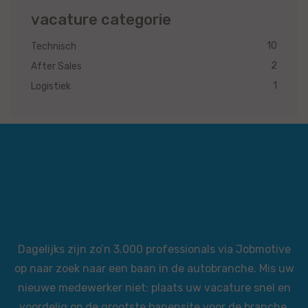
vacature categorie
10
Technisch
2
After Sales
1
Logistiek
Dagelijks zijn zo’n 3.000 professionals via Jobmotive
op naar zoek naar een baan in de autobranche. Mis uw
nieuwe medewerker niet: plaats uw vacature snel en
voordelig op de grootste banensite voor de branche.