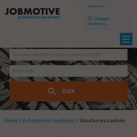
Over ons
Inloggen
bedrijven
>> Uitgebreid zoeken
Home
>
Automotive vacatures
>
Vacatures zoeken