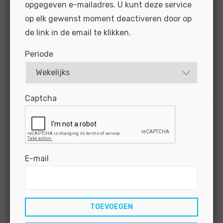
opgegeven e-mailadres. U kunt deze service
verzorgen van...
op elk gewenst moment deactiveren door op
BEKIJKEN
SOLLICITEER
de link in de email te klikken.
Periode
Gepubliceerd:
08-07-2024
Referentie
nr:
#MOW48111
Captcha
Eerste- of tweede
automonteur Kia
Almere - Almere
E-mail
In deze afwisselende en uitdagende functie is
geen auto hetzelfde. Dagelijks houd jij je
bezig met het uitvoeren van controles en
keuringen, het stellen van diagnoses en het