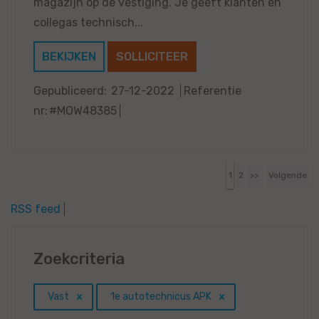
magazijn op de vestiging. Je geeft klanten én
collegas technisch...
BEKIJKEN
SOLLICITEER
Gepubliceerd:
27-12-2022
Referentie
nr:
#MOW48385
1
2
>>
Volgende
RSS feed
Zoekcriteria
Vast
1e autotechnicus APK