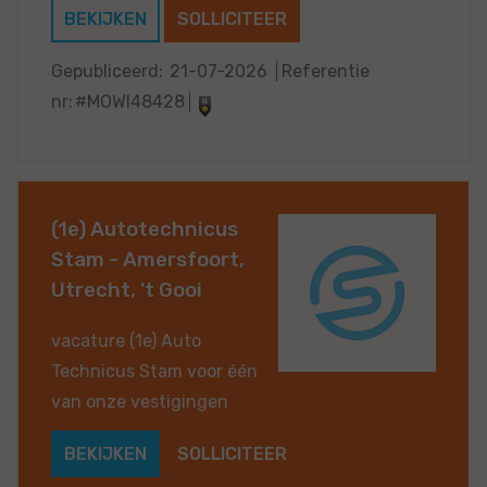
BEKIJKEN
SOLLICITEER
Gepubliceerd:
21-07-2026
Referentie
nr:
#MOWI48428
(1e) Autotechnicus
Stam - Amersfoort,
Utrecht, 't Gooi
vacature (1e) Auto
Technicus Stam voor één
van onze vestigingen
BEKIJKEN
SOLLICITEER