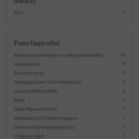
Salaris
7
N.v.t.
Functieprofiel
16
Auto diagnosetechnicus- diagnosespecialist
11
Voorbewerker
11
Autotechnicus
3
Werkplaatschef -Chef Werkplaats
2
Autoschadehersteller
1
Sales
1
Sales Representative
1
Werkplaatschef Bedrijfswagens
1
Eerste bedrijfswagenmonteur...
1
Uitlijnspecialist