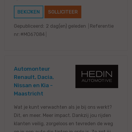
BEKIJKEN
SOLLICITEER
Gepubliceerd:
2 dag(en) geleden
Referentie
nr:
#MO67084
Automonteur
Renault, Dacia,
Nissan en Kia -
Maastricht
Wat je kunt verwachten als je bij ons werkt?
Dit, en meer. Meer impact. Dankzij jou rijden
klanten veilig, zorgeloos en tevreden de weg
op in een auto die tiptop in orde is. Zo zet jij