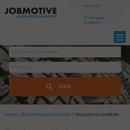
Over ons
Inloggen
bedrijven
>> Uitgebreid zoeken
Home
>
Automotive vacatures
>
Vacatures zoeken