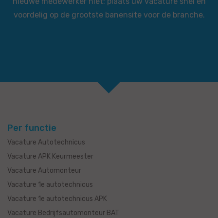
nieuwe medewerker niet: plaats uw vacature snel en
voordelig op de grootste banensite voor de branche.
Per functie
Vacature Autotechnicus
Vacature APK Keurmeester
Vacature Automonteur
Vacature 1e autotechnicus
Vacature 1e autotechnicus APK
Vacature Bedrijfsautomonteur BAT