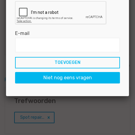
minder ruis en...
BEKIJKEN
SOLLICITEER
Gepubliceerd:
27-07-2026
Referentie
E-mail
nr:
#MO|67016
1
2
3
4
5
6
7
>
>>
Volgende
Niet nog eens vragen
RSS feed
Trefwoorden
Spot repair...