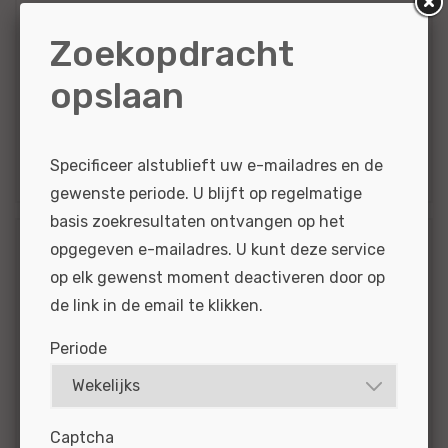
voertuigen van Audi, Volkswagen,...
Zoekopdracht
BEKIJKEN
SOLLICITEER
opslaan
Gepubliceerd:
29-07-2026
Referentie
nr:
#MO67028
Specificeer alstublieft uw e-mailadres en de
gewenste periode. U blijft op regelmatige
basis zoekresultaten ontvangen op het
opgegeven e-mailadres. U kunt deze service
Chef Werkplaats Kia -
op elk gewenst moment deactiveren door op
Alkmaar
de link in de email te klikken.
Wat je kunt verwachten
Periode
als je bij ons werkt? Dit, en meer. Meer impact.
Jij laat de werkplaats soepel draaien. Met meer
duidelijkheid, kwaliteit en werkplezier. En met
Captcha