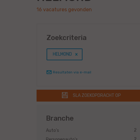
16 vacatures gevonden
Zoekcriteria
HELMOND
Resultaten via e-mail
SLA ZOEKOPDRACHT OP
Branche
2
Auto's
2
Personenauto's