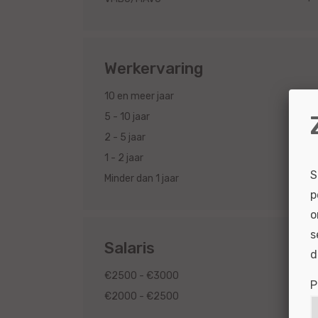
Werkervaring
2
10 en meer jaar
2
5 - 10 jaar
2
2 - 5 jaar
2
1 - 2 jaar
S
2
Minder dan 1 jaar
p
o
s
Salaris
d
2
€2500 - €3000
P
2
€2000 - €2500