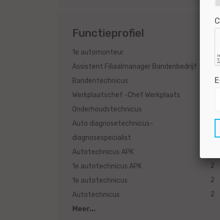
C
Functieprofiel
2
1e automonteur
2
Assistent Filiaalmanager Bandenbedrijf
E
2
Bandentechnicus
2
Werkplaatschef -Chef Werkplaats
2
Onderhoudstechnicus
Auto diagnosetechnicus-
2
diagnosespecialist
2
Autotechnicus APK
2
1e autotechnicus APK
2
1e autotechnicus
2
Autotechnicus
Meer...