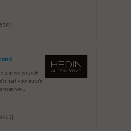
5031
lmond
 zijn wij op zoek
’n hart voor auto's
areren we...
4965