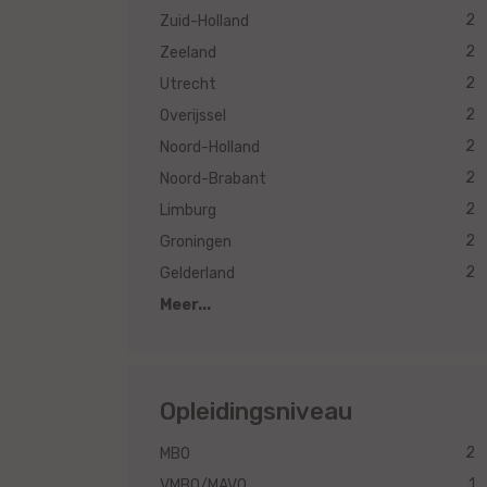
2
Zuid-Holland
2
Zeeland
2
Utrecht
2
Overijssel
2
Noord-Holland
2
Noord-Brabant
2
Limburg
2
Groningen
2
Gelderland
Meer...
Opleidingsniveau
2
MBO
1
VMBO/MAVO