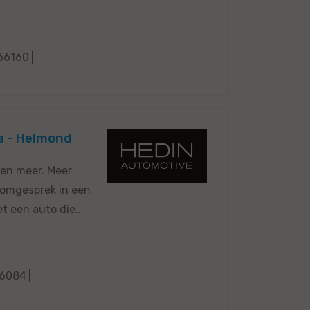
66160
a - Helmond
 en meer. Meer
oomgesprek in een
t een auto die...
6084