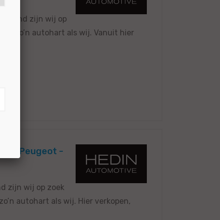
elmond zijn wij op
et zo’n autohart als wij. Vanuit hier
5736
n en Peugeot -
 zijn wij op zoek
’n autohart als wij. Hier verkopen,