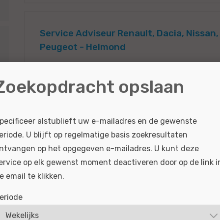
Service Adviseur Renault, Dacia, Nissan,
Peugeot - Helmond
Wat je kunt verwachten als je bij ons werkt? Dit,
Zoekopdracht opslaan
impact. Dankzij jouw klantgerichte aanpak verloo
zorgt dat klanten met een goed gevoel én...
BEKIJKEN
SOLLICITEER
pecificeer alstublieft uw e-mailadres en de gewenste
eriode. U blijft op regelmatige basis zoekresultaten
Gepubliceerd:
15-04-2026
Referentie nr:
#MO6
ntvangen op het opgegeven e-mailadres. U kunt deze
ervice op elk gewenst moment deactiveren door op de link i
e email te klikken.
eriode
Parts Specialist Renault, Dacia, Nissan 
Helmond