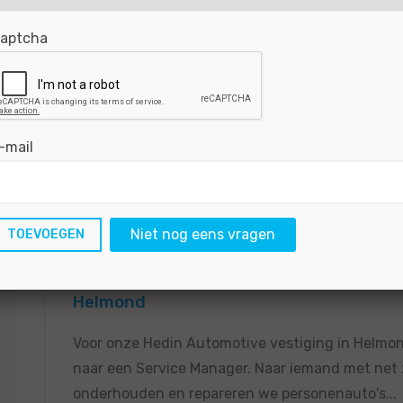
Voor onze Hedin Automotive Parts vestiging in H
aptcha
zoek naar een Parts Specialist. Naar iemand met n
leveren wij originele automaterialen,...
BEKIJKEN
SOLLICITEER
-mail
Gepubliceerd:
17-03-2026
Referentie nr:
#MO|6
Niet nog eens vragen
Service Manager Renault, Nissan, Citroë
Helmond
Voor onze Hedin Automotive vestiging in Helmond
naar een Service Manager. Naar iemand met net zo
onderhouden en repareren we personenauto's...