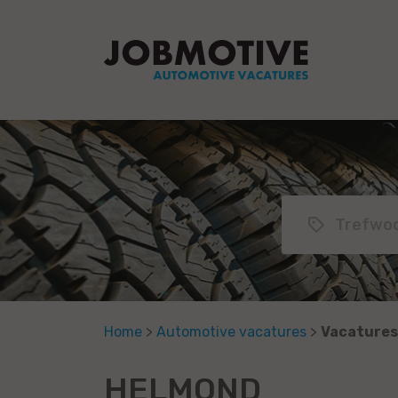
Home
>
Automotive vacatures
>
Vacatures
HELMOND