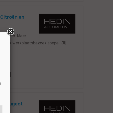
 Citroën en
 en meer. Meer
pt elk werkplaatsbezoek soepel. Jij
6020
n
en Peugeot -