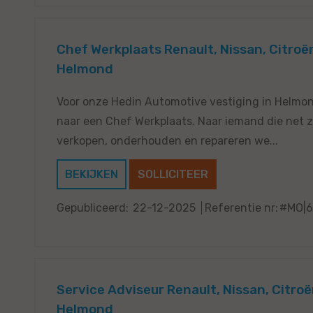
Chef Werkplaats Renault, Nissan, Citroë
Helmond
Voor onze Hedin Automotive vestiging in Helmond
naar een Chef Werkplaats. Naar iemand die net zo’
verkopen, onderhouden en repareren we...
BEKIJKEN
SOLLICITEER
Gepubliceerd:
22-12-2025
Referentie nr:
#MO|6
Service Adviseur Renault, Nissan, Citro
Helmond