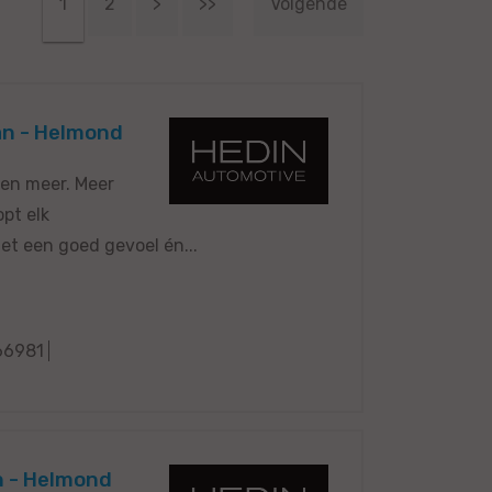
1
2
>
>>
Volgende
an - Helmond
 en meer. Meer
pt elk
et een goed gevoel én...
66981
an - Helmond