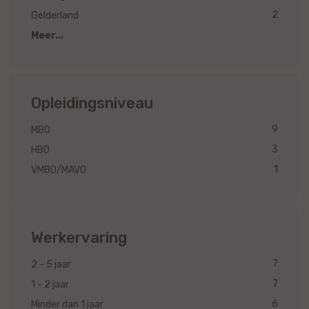
2
Gelderland
Meer...
Opleidingsniveau
9
MBO
3
HBO
1
VMBO/MAVO
Werkervaring
7
2 - 5 jaar
7
1 - 2 jaar
6
Minder dan 1 jaar