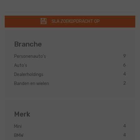
SLA ZOEKOPDRACHT OP
Branche
9
Personenauto's
6
Auto's
4
Dealerholdings
2
Banden en wielen
Merk
4
Mini
4
BMW