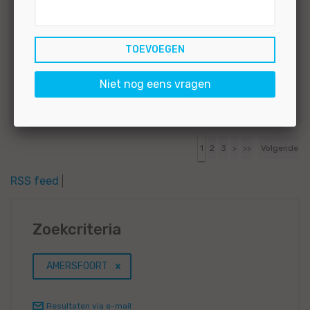
BEKIJKEN
SOLLICITEER
Gepubliceerd:
28-04-2026
Referentie
Niet nog eens vragen
nr:
#MO|66163
1
2
3
>
>>
Volgende
RSS feed
Zoekcriteria
AMERSFOORT
Resultaten via e-mail