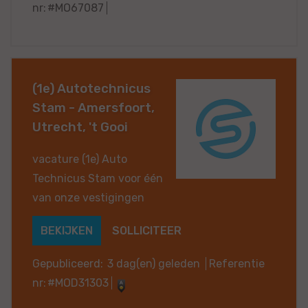
nr:
#MO67087
(1e) Autotechnicus
Stam - Amersfoort,
Utrecht, 't Gooi
vacature (1e) Auto
Technicus Stam voor één
van onze vestigingen
BEKIJKEN
SOLLICITEER
Gepubliceerd:
3 dag(en) geleden
Referentie
nr:
#MOD31303