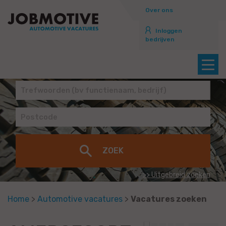
Over ons
Inloggen
bedrijven
>> Uitgebreid zoeken
Home
>
Automotive vacatures
>
Vacatures zoeken