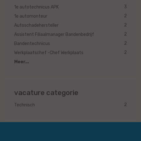
3
1e autotechnicus APK
2
1e automonteur
2
Autoschadehersteller
2
Assistent Filiaalmanager Bandenbedrijf
2
Bandentechnicus
2
Werkplaatschef -Chef Werkplaats
Meer...
vacature categorie
2
Technisch