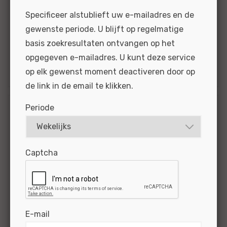
Specificeer alstublieft uw e-mailadres en de
BEKIJKEN
SOLLICITEER
gewenste periode. U blijft op regelmatige
basis zoekresultaten ontvangen op het
Gepubliceerd:
02-06-2026
Referentie
opgegeven e-mailadres. U kunt deze service
nr:
#MO| 66483
op elk gewenst moment deactiveren door op
de link in de email te klikken.
Periode
Technisch Specialist
Mercedes-Benz en
smart - Amersfoort
Captcha
Wat je kunt verwachten als je bij ons werkt?
Dit, en meer. Meer impact. Dankzij jou komt
zelfs de meest complexe storing boven water,
van software- tot hoogvolt-vraagstukken en
E-mail
alles...