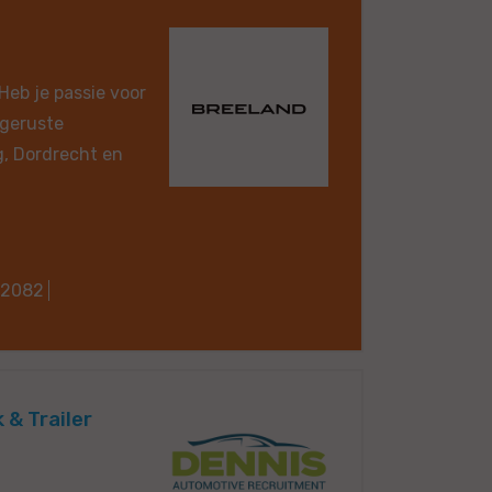
Heb je passie voor
tgeruste
, Dordrecht en
62082
& Trailer