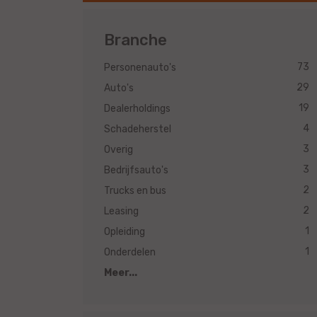
Branche
73
Personenauto's
29
Auto's
19
Dealerholdings
4
Schadeherstel
3
Overig
3
Bedrijfsauto's
2
Trucks en bus
2
Leasing
1
Opleiding
1
Onderdelen
Meer...