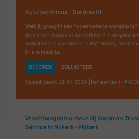
Autotechnicus - Dordrecht
Werk jij graag in een hypermoderne werkplaats? 
de merken Jaguar en Land Rover? In de goed ui
werkplaatsen van Breeland Rotterdam, Den Haag
Brielle maak je...
BEKIJKEN
SOLLICITEER
Gepubliceerd:
21-07-2026
Referentie nr:
#MO|
Vrachtwagenmonteur bij Koopman Truck 
Service in Nijkerk - Nijkerk