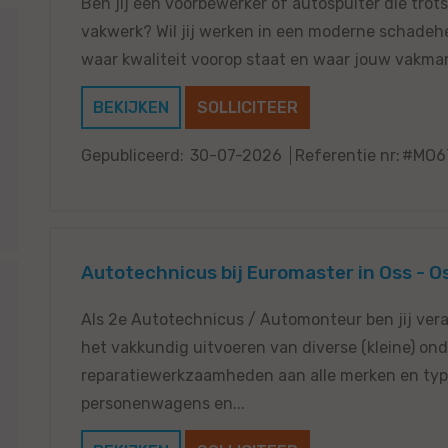
Ben jij een voorbewerker of autospuiter die trots 
vakwerk? Wil jij werken in een moderne schadeh
waar kwaliteit voorop staat en waar jouw vakma
BEKIJKEN
SOLLICITEER
Gepubliceerd:
30-07-2026
Referentie nr:
#MO6
Autotechnicus bij Euromaster in Oss - O
Als 2e Autotechnicus / Automonteur ben jij vera
het vakkundig uitvoeren van diverse (kleine) on
reparatiewerkzaamheden aan alle merken en ty
personenwagens en...