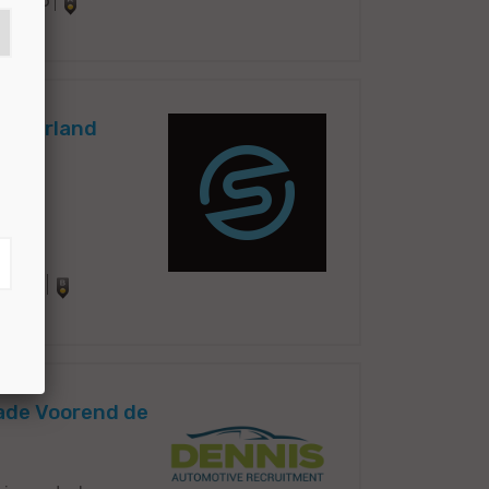
32516
Nederland
5664
hade Voorend de