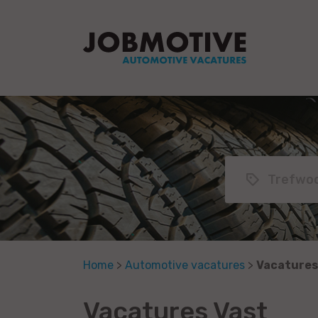
Home
>
Automotive vacatures
>
Vacatures
Vacatures Vast