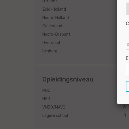
25
Utrecht
18
Zuid-Holland
16
Noord-Holland
C
6
Gelderland
3
Noord-Brabant
1
Overijssel
1
Limburg
E
Opleidingsniveau
57
MBO
17
HBO
6
VMBO/MAVO
1
Lagere school