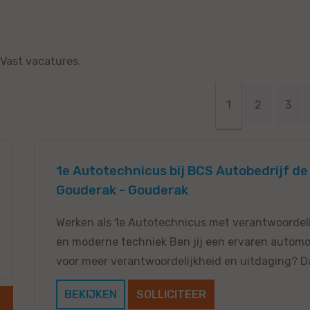
 Vast vacatures.
1
2
3
1e Autotechnicus bij BCS Autobedrijf de 
Gouderak - Gouderak
Werken als 1e Autotechnicus met verantwoordeli
en moderne techniek Ben jij een ervaren automon
voor meer verantwoordelijkheid en uitdaging? Dan
BEKIJKEN
SOLLICITEER