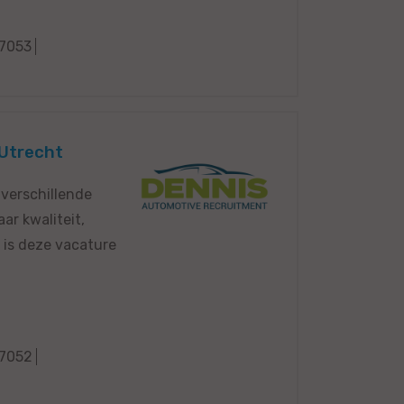
7053
 Utrecht
 verschillende
r kwaliteit,
 is deze vacature
7052