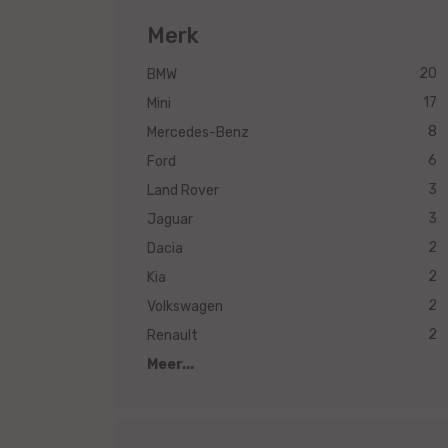
Merk
20
BMW
17
Mini
8
Mercedes-Benz
6
Ford
3
Land Rover
3
Jaguar
2
Dacia
2
Kia
2
Volkswagen
2
Renault
Meer...