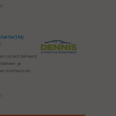
9
arter) bij
t
len correct beheerd
nbeheer: je
aan monteurs en...
0