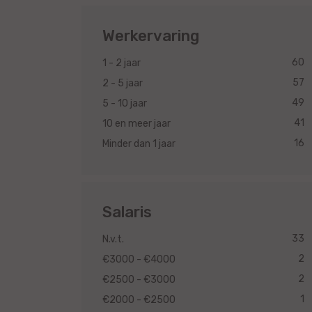
Werkervaring
60
1 - 2 jaar
57
2 - 5 jaar
49
5 - 10 jaar
41
10 en meer jaar
16
Minder dan 1 jaar
Salaris
33
N.v.t.
2
€3000 - €4000
2
€2500 - €3000
1
€2000 - €2500