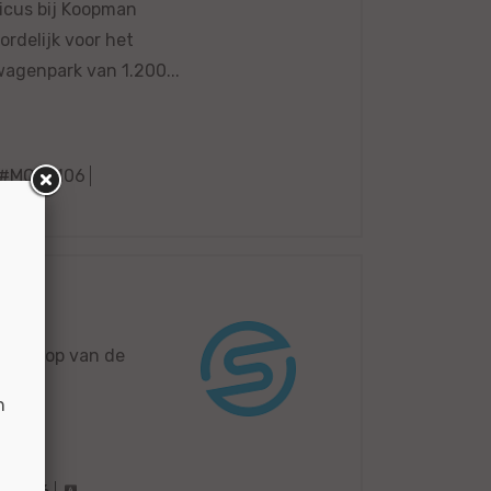
cus bij Koopman
ordelijk voor het
wagenpark van 1.200...
#MO67106
ht
 verkoop van de
n