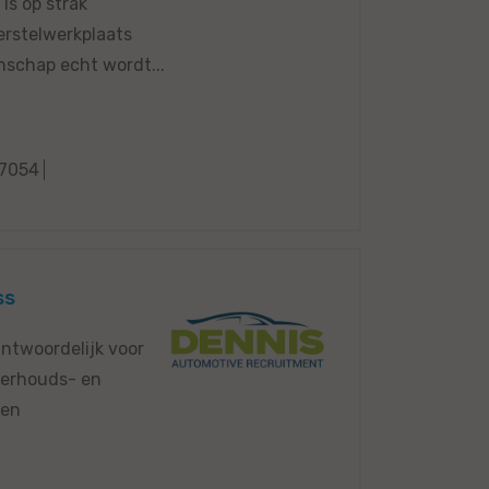
is op strak
erstelwerkplaats
nschap echt wordt...
7054
ss
ntwoordelijk voor
derhouds- en
pen