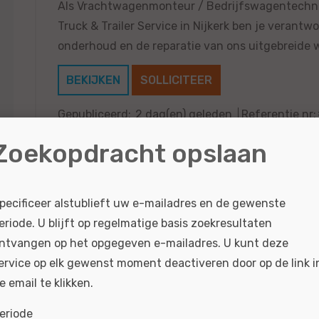
Als Vrachtwagenmonteur / Bedrijfswagentechni
Truck & Trailer Service in Nijkerk ben je verantwo
onderhoud en de reparatie van ons uitgebreide 
BEKIJKEN
SOLLICITEER
Gepubliceerd:
2 dag(en) geleden
Referentie nr:
Zoekopdracht opslaan
Accountmanager Zakelijk markt - Utrec
pecificeer alstublieft uw e-mailadres en de gewenste
eriode. U blijft op regelmatige basis zoekresultaten
Account Manager Zakelijke markt, voor Stam ter
ntvangen op het opgegeven e-mailadres. U kunt deze
merken Renault, Nissan, Dacia, Alpine, Mitsubishi
ervice op elk gewenst moment deactiveren door op de link i
e email te klikken.
BEKIJKEN
SOLLICITEER
eriode