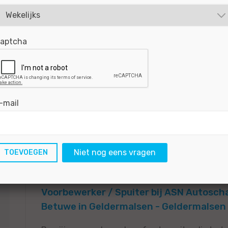
Gepubliceerd:
03-08-2026
Referentie nr:
#MOD
aptcha
Junior Verkoopadviseur Stam - Midden-
Vacature Junior Verkoopadviseur Stam
-mail
BEKIJKEN
SOLLICITEER
Gepubliceerd:
03-08-2026
Referentie nr:
#MO2
Niet nog eens vragen
Voorbewerker / Spuiter bij ASN Autosc
Betuwe in Geldermalsen - Geldermalsen