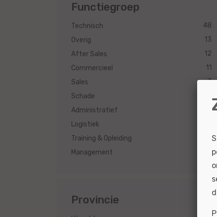
Functiegroep
48
Technisch
13
Overig
12
After Sales
11
Commercieel
3
Sales
3
Schade
3
Administratief
2
Logistiek
S
1
Training & Opleiding
p
1
Management
o
s
d
Provincie
P