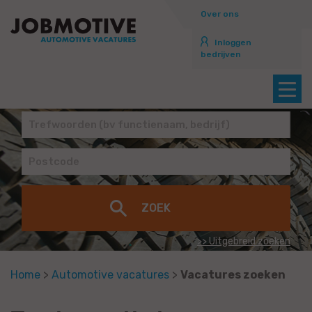
Over ons
Inloggen
bedrijven
>> Uitgebreid zoeken
Home
>
Automotive vacatures
>
Vacatures zoeken