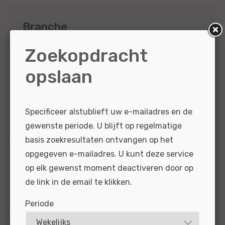
Branche
1
Leasing
Zoekopdracht
opslaan
Functiegroep
Specificeer alstublieft uw e-mailadres en de
1
Financieel
gewenste periode. U blijft op regelmatige
basis zoekresultaten ontvangen op het
opgegeven e-mailadres. U kunt deze service
Dienstverband
op elk gewenst moment deactiveren door op
de link in de email te klikken.
1
Vast
Periode