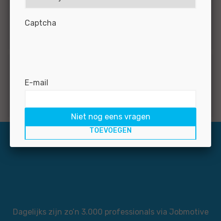
Opleidingsniveau
Captcha
1
MBO
Functieprofiel
E-mail
1
Administratief medewerker - junior controller
Niet nog eens vragen
Dagelijks zijn zo’n 3.000 professionals via Jobmotive