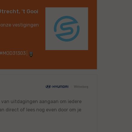
trecht, 't Gooi
 onze vestigingen
#MOD31303
dt van uitdagingen aangaan om iedere
dan direct of lees nog even door om je