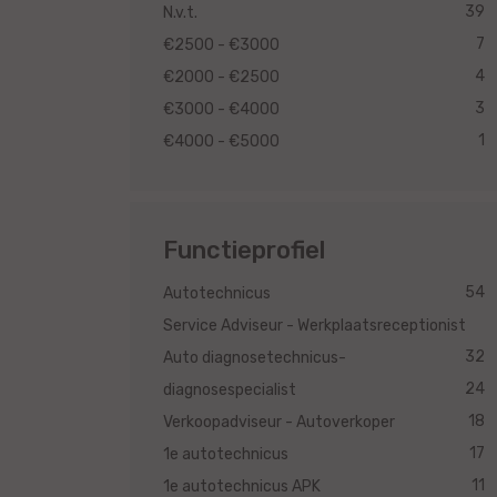
39
N.v.t.
7
€2500 - €3000
4
€2000 - €2500
3
€3000 - €4000
1
€4000 - €5000
Functieprofiel
54
Autotechnicus
Service Adviseur - Werkplaatsreceptionist
32
Auto diagnosetechnicus-
24
diagnosespecialist
18
Verkoopadviseur - Autoverkoper
17
1e autotechnicus
11
1e autotechnicus APK