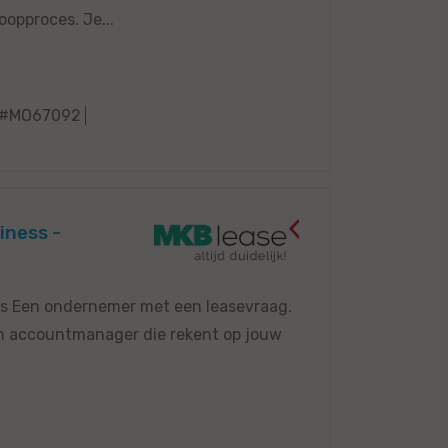
oopproces. Je...
#MO67092
ness -
vies Een ondernemer met een leasevraag.
Een accountmanager die rekent op jouw