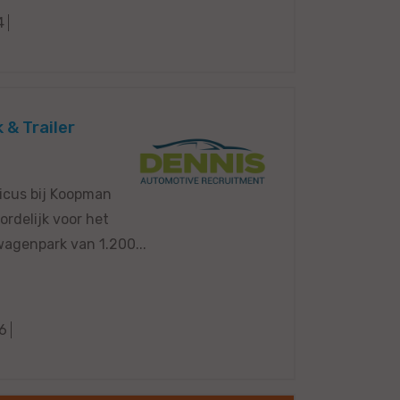
4
& Trailer
cus bij Koopman
ordelijk voor het
wagenpark van 1.200...
6