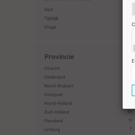
131
Vast
86
Tijdelijk
C
6
Stage
Provincie
E
68
Utrecht
37
Gelderland
25
Noord-Brabant
22
Overijssel
22
Noord-Holland
19
Zuid-Holland
11
Flevoland
7
Limburg