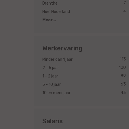
7
Drenthe
4
Heel Nederland
Meer...
Werkervaring
113
Minder dan 1 jaar
100
2 - 5 jaar
89
1 - 2 jaar
63
5 - 10 jaar
43
10 en meer jaar
Salaris