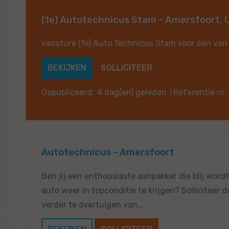
(1e) Autotechnicus Stam - Amersfoort, U
vacature (1e) Auto Technicus Stam voor één van
BEKIJKEN
SOLLICITEER
Gepubliceerd:
4 dag(en) geleden
Referentie nr:
Autotechnicus - Amersfoort
Ben jij een enthousiaste aanpakker die blij wor
auto weer in topconditie te krijgen? Solliciteer 
verder te overtuigen van...