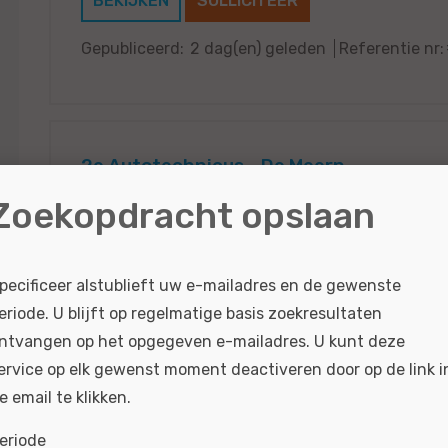
BEKIJKEN
SOLLICITEER
Gepubliceerd:
2 dag(en) geleden
Referentie nr:
2e Autotechnicus - De Meern
Zoekopdracht opslaan
Ben jij een enthousiaste aanpakker die blij wor
auto weer in topconditie te krijgen? Solliciteer 
Autotechnicus of lees nog even...
pecificeer alstublieft uw e-mailadres en de gewenste
eriode. U blijft op regelmatige basis zoekresultaten
BEKIJKEN
SOLLICITEER
ntvangen op het opgegeven e-mailadres. U kunt deze
Gepubliceerd:
2 dag(en) geleden
Referentie nr:
ervice op elk gewenst moment deactiveren door op de link i
e email te klikken.
eriode