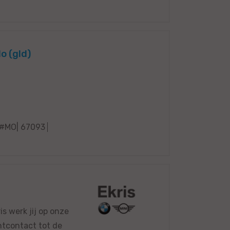
o (gld)
#MO| 67093
s werk jij op onze
antcontact tot de