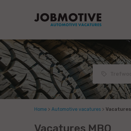
Home
>
Automotive vacatures
>
Vacatures
Vacatures MBO