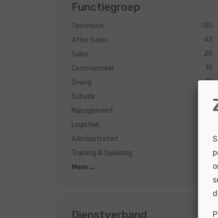
Functiegroep
130
Technisch
43
After Sales
20
Sales
19
Commercieel
18
Overig
15
Schade
5
Management
5
Logistiek
S
4
Administratief
p
1
Training & Opleiding
o
Meer...
s
d
Dienstverband
P