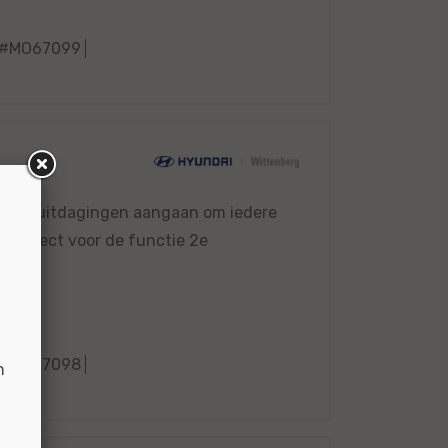
#MO67099
dt van uitdagingen aangaan om iedere
dan direct voor de functie 2e
#MO67098
n