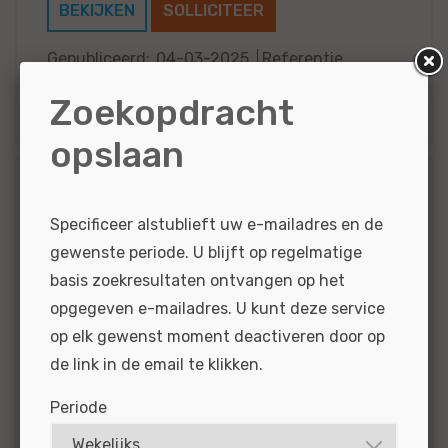
BEKIJKEN
SOLLICITEER
Gepubliceerd:
04-03-2025
Referentie
nr:
#MO|61140
Zoekopdracht
opslaan
(Eerste)
Specificeer alstublieft uw e-mailadres en de
Autotechnicus Kia en
gewenste periode. U blijft op regelmatige
Nissan - Heerlen
basis zoekresultaten ontvangen op het
Voor onze Hedin Automotive vestiging in
opgegeven e-mailadres. U kunt deze service
Heerlen zijn wij op zoek naar een
op elk gewenst moment deactiveren door op
Autotechnicus of Eerste Autotechnicus. Naar
de link in de email te klikken.
iemand die net zo’n autohart heeft als wij.
Periode
Hier verkopen, onderhouden en...