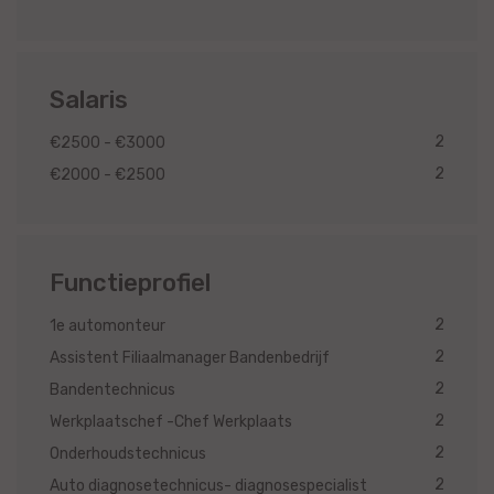
Salaris
2
€2500 - €3000
2
€2000 - €2500
Functieprofiel
2
1e automonteur
2
Assistent Filiaalmanager Bandenbedrijf
2
Bandentechnicus
2
Werkplaatschef -Chef Werkplaats
2
Onderhoudstechnicus
2
Auto diagnosetechnicus- diagnosespecialist