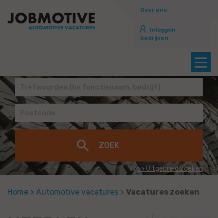
Over ons
Inloggen
bedrijven
>> Uitgebreid zoeken
Home
>
Automotive vacatures
>
Vacatures zoeken