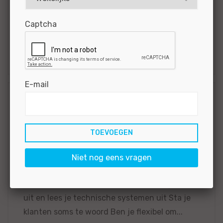
BEKIJKEN
SOLLICITEER
Captcha
Gepubliceerd:
20-01-2025
Referentie
nr:
#MO|60897
E-mail
Open sollicitatie
(Tweede)
Automonteur -
Landelijk
Niet nog eens vragen
Ga je zelfstandig onderhoud uitvoeren aan
alle merken personenauto's Voer je diagnoses
uit en lees je technische systemen uit Sta je
klanten soms te woord Ben je flexibel om...