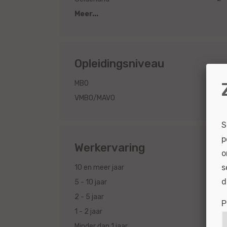
Meer...
Opleidingsniveau
2
MBO
1
VMBO/MAVO
S
p
Werkervaring
o
s
2
10 en meer jaar
d
2
5 - 10 jaar
2
2 - 5 jaar
P
2
1 - 2 jaar
2
Minder dan 1 jaar