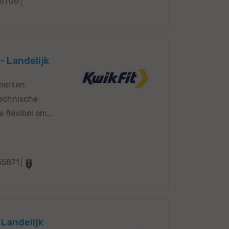
6706
- Landelijk
 merken
technische
flexibel om...
55871
 Landelijk