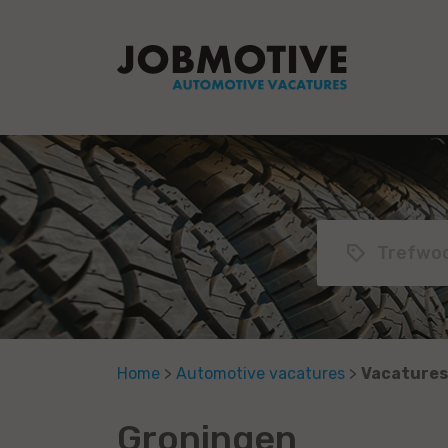
Home
>
Automotive vacatures
>
Vacatures
Groningen