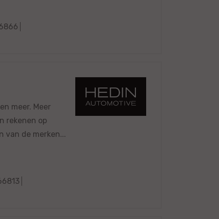
6866
 en meer. Meer
en rekenen op
n van de merken...
66813