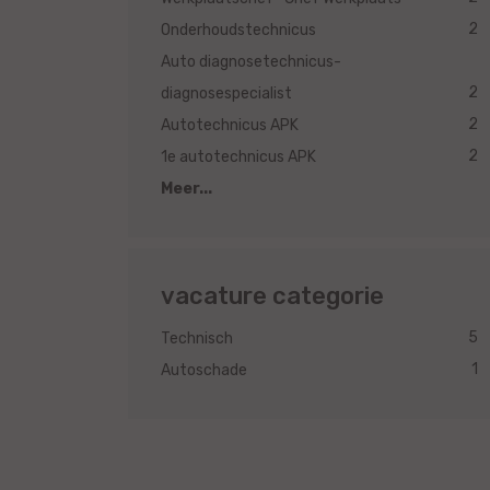
2
Onderhoudstechnicus
Auto diagnosetechnicus-
2
diagnosespecialist
2
Autotechnicus APK
2
1e autotechnicus APK
Meer...
vacature categorie
5
Technisch
1
Autoschade