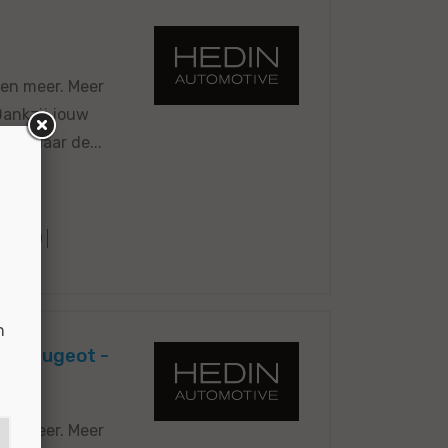
 en meer. Meer
 Dankzij jouw
oor naar de...
66760
n
 en Peugeot -
 en meer. Meer