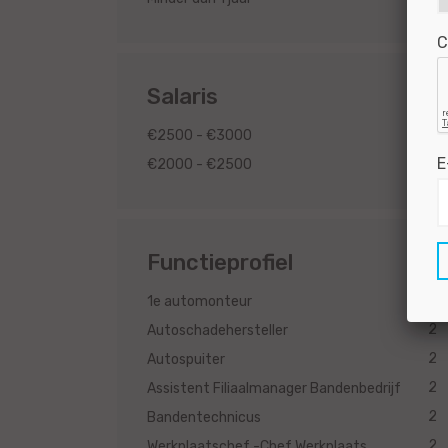
C
Salaris
2
€2500 - €3000
E
2
€2000 - €2500
Functieprofiel
2
1e automonteur
2
Autoschadehersteller
2
Autospuiter
2
Assistent Filiaalmanager Bandenbedrijf
2
Bandentechnicus
2
Werkplaatschef -Chef Werkplaats