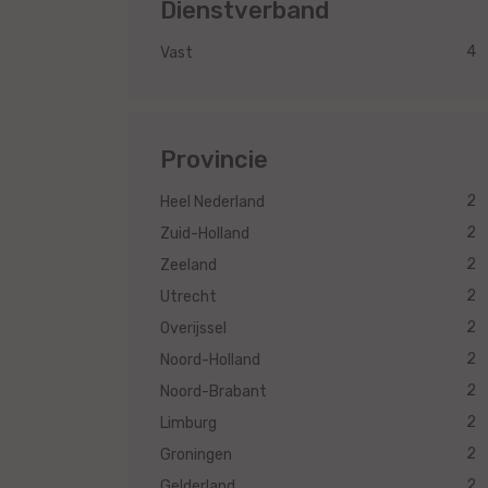
Dienstverband
4
Vast
Provincie
2
Heel Nederland
2
Zuid-Holland
2
Zeeland
2
Utrecht
2
Overijssel
2
Noord-Holland
2
Noord-Brabant
2
Limburg
2
Groningen
2
Gelderland