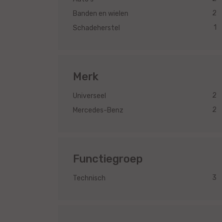
2
Banden en wielen
1
Schadeherstel
Merk
2
Universeel
2
Mercedes-Benz
Functiegroep
3
Technisch