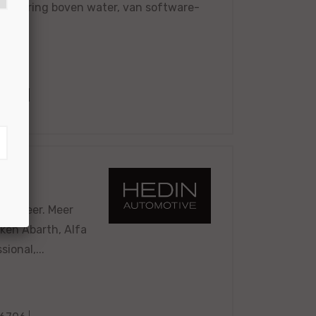
xe storing boven water, van software-
6704
 en meer. Meer
rken Abarth, Alfa
ional,...