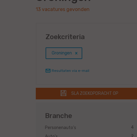
13 vacatures gevonden
Zoekcriteria
Groningen
Resultaten via e-mail
SLA ZOEKOPDRACHT OP
Branche
4
Personenauto's
2
Auto's