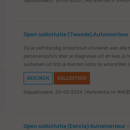
Gepubliceerd:
16-06-2026
Referentie nr:
#MO6
Open sollicitatie (Tweede) Automonteur 
Ga je zelfstandig onderhoud uitvoeren aan alle
personenauto's Voer je diagnoses uit en lees je 
systemen uit Sta je klanten soms te woord Ben je 
BEKIJKEN
SOLLICITEER
Gepubliceerd:
20-03-2024
Referentie nr:
#MO|
Open sollicitatie (Eerste) Automonteur -