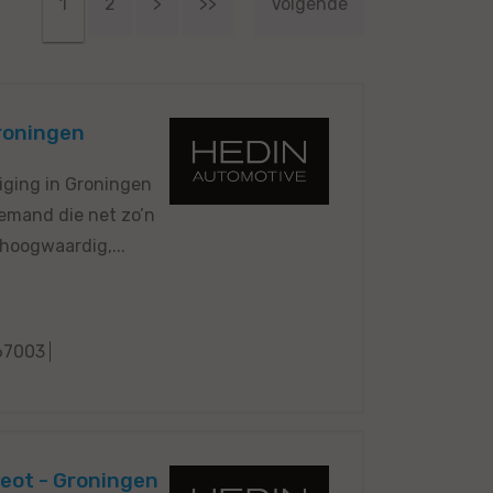
1
2
>
>>
Volgende
roningen
iging in Groningen
iemand die net zo’n
 hoogwaardig,...
67003
geot - Groningen