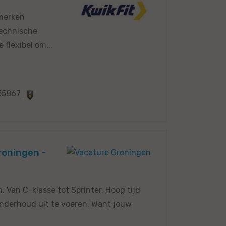
 merken
technische
flexibel om...
55867
roningen -
. Van C-klasse tot Sprinter. Hoog tijd
onderhoud uit te voeren. Want jouw