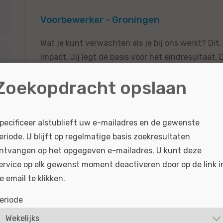
Voorbewerker - Groningen
Wat je kunt verwachten als je bij ons werkt? Dit,
impact. Jij legt de basis voor het eindresultaat.
vakwerk gaat elke auto strak, glad en spuitklaar d
Zoekopdracht opslaan
BEKIJKEN
SOLLICITEER
Gepubliceerd:
23-06-2026
Referentie nr:
#MO|
pecificeer alstublieft uw e-mailadres en de gewenste
eriode. U blijft op regelmatige basis zoekresultaten
ntvangen op het opgegeven e-mailadres. U kunt deze
ervice op elk gewenst moment deactiveren door op de link i
Technisch Specialist Citroën, Fiat, Opel
e email te klikken.
Groningen
eriode
Wat je kunt verwachten als je bij ons werkt? Dit,