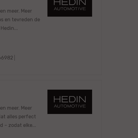
 en meer. Meer
oos en tevreden de
 Hedin...
66982
 en meer. Meer
at alles perfect
– zodat elke...