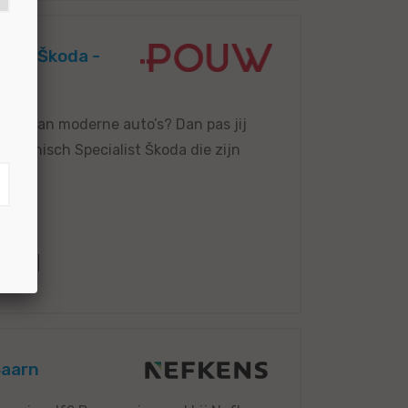
teur Škoda -
erken aan moderne auto’s? Dan pas jij
Technisch Specialist Škoda die zijn
6893
Baarn