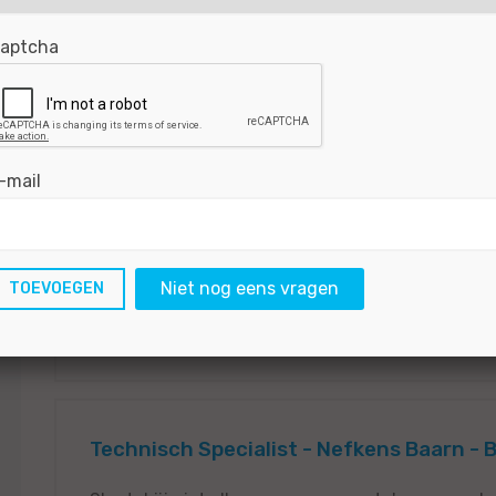
aptcha
Technisch Specialist - Ervaren Automon
Deventer
Krijg jij een kick van lastige storingen én van w
-mail
perfect bij ons team in Deventer. We zoeken een 
kennis en skills wil...
BEKIJKEN
SOLLICITEER
Niet nog eens vragen
Gepubliceerd:
09-07-2026
Referentie nr:
#MO6
Technisch Specialist - Nefkens Baarn - 