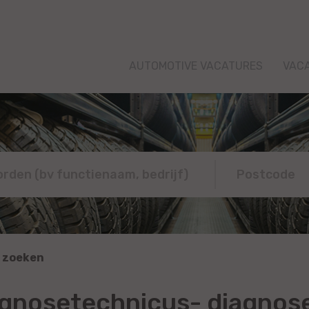
AUTOMOTIVE VACATURES
VAC
 zoeken
gnosetechnicus- diagnose