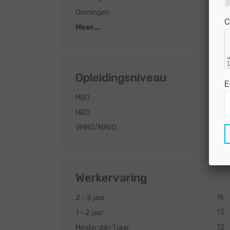
2
Groningen
C
Meer...
Opleidingsniveau
E
24
MBO
4
HBO
1
VMBO/MAVO
Werkervaring
16
2 - 5 jaar
13
1 - 2 jaar
12
Minder dan 1 jaar