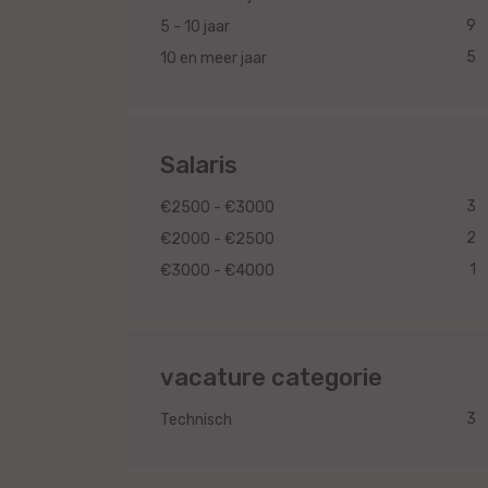
9
5 - 10 jaar
5
10 en meer jaar
Salaris
3
€2500 - €3000
2
€2000 - €2500
1
€3000 - €4000
vacature categorie
3
Technisch