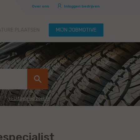
Over ons
Inloggen bedrijven
ATURE PLAATSEN
MIJN JOBMOTIVE
>> Uitgebreid zoeken
specialist