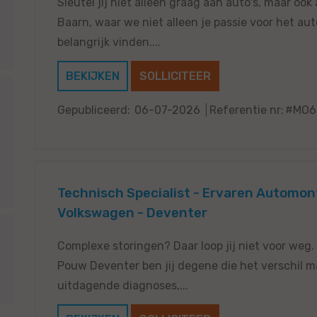
Sleutel jij niet alleen graag aan auto's, maar oo
Baarn, waar we niet alleen je passie voor het au
belangrijk vinden....
BEKIJKEN
SOLLICITEER
Gepubliceerd:
06-07-2026
Referentie nr:
#MO6
Technisch Specialist - Ervaren Automon
Volkswagen - Deventer
Complexe storingen? Daar loop jij niet voor weg.
Pouw Deventer ben jij degene die het verschil maa
uitdagende diagnoses,...