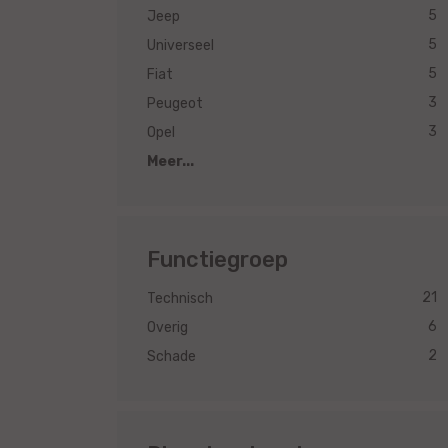
5
Jeep
5
Universeel
5
Fiat
3
Peugeot
3
Opel
Meer...
Functiegroep
21
Technisch
6
Overig
2
Schade