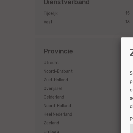
Dienstverband
15
Tijdelijk
13
Vast
Provincie
9
Utrecht
6
Noord-Brabant
S
5
Zuid-Holland
p
5
Overijssel
o
5
Gelderland
s
4
Noord-Holland
d
2
Heel Nederland
P
2
Zeeland
2
Limburg