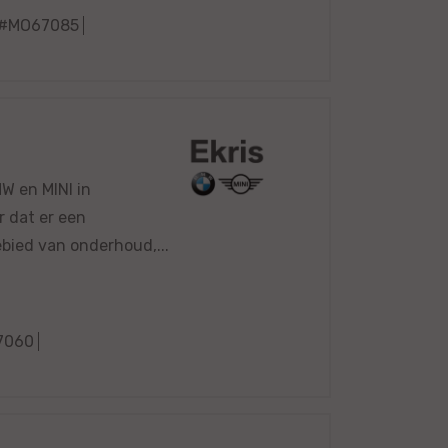
#MO67085
MW en MINI in
r dat er een
bied van onderhoud,...
7060