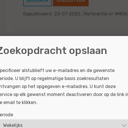
BEKIJKEN
SOLLICITEER
Gepubliceerd:
23-07-2026
Referentie nr:
#MO6
Zoekopdracht opslaan
Technisch Specialist - Ervaren Automon
Zwolle
Van een Audi A3 tot de volledig elektrische Audi 
pecificeer alstublieft uw e-mailadres en de gewenste
techniek die blijft vernieuwen. Als Technisch Spe
eriode. U blijft op regelmatige basis zoekresultaten
vraagbaak in de...
ntvangen op het opgegeven e-mailadres. U kunt deze
ervice op elk gewenst moment deactiveren door op de link i
BEKIJKEN
SOLLICITEER
e email te klikken.
Gepubliceerd:
22-07-2026
Referentie nr:
#MO6
eriode