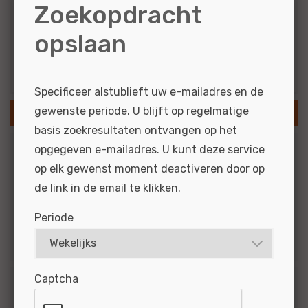
Zoekopdracht
Gelderland
Auto...
opslaan
Resultaten via e-mail
Specificeer alstublieft uw e-mailadres en de
gewenste periode. U blijft op regelmatige
SLA ZOEKOPDRACHT OP
basis zoekresultaten ontvangen op het
opgegeven e-mailadres. U kunt deze service
Branche
op elk gewenst moment deactiveren door op
de link in de email te klikken.
3
Auto's
3
Personenauto's
Periode
3
Banden en wielen
Captcha
Merk