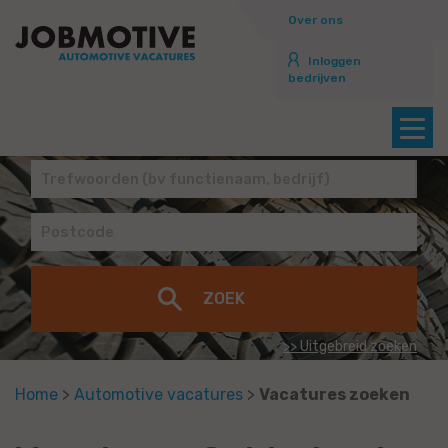
Over ons
Inloggen
bedrijven
>> Uitgebreid zoeken
Home
>
Automotive vacatures
>
Vacatures zoeken