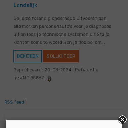
Landelijk
Ga je zelfstandig onderhoud uitvoeren aan
alle merken personenauto's Voer je diagnoses
uit en lees je technische systemen uit Sta je
klanten soms te woord Ben je flexibel om...
BEKIJKEN
SOLLICITEER
Gepubliceerd:
20-03-2024
Referentie
nr:
#MO|55867
RSS feed
Zoekcriteria