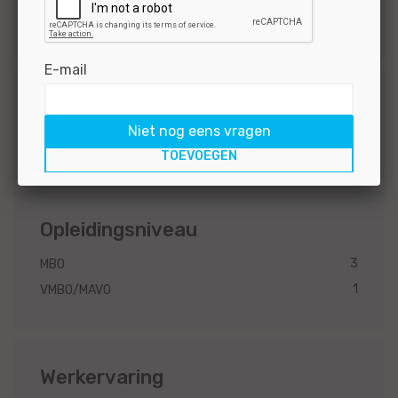
3
Universeel
E-mail
Functiegroep
Niet nog eens vragen
3
Technisch
Opleidingsniveau
3
MBO
1
VMBO/MAVO
Werkervaring