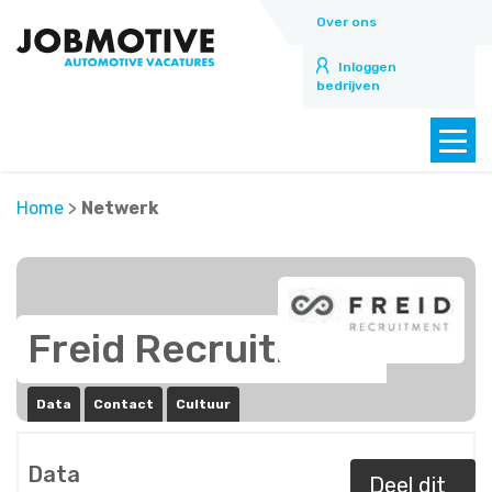
Over ons
Inloggen
bedrijven
Home
>
Netwerk
Freid Recruitment
Data
Contact
Cultuur
Data
Deel dit