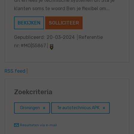
uit en lees je technische systemen uit Sta je
klanten soms te woord Ben je flexibel om...
BEKIJKEN
SOLLICITEER
Gepubliceerd:
20-03-2024
Referentie
nr:
#MO|55867
RSS feed
Zoekcriteria
Groningen
1e autotechnicus APK
Resultaten via e-mail