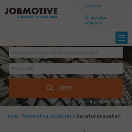
Over ons
Inloggen
bedrijven
>> Uitgebreid zoeken
Home
>
Automotive vacatures
>
Vacatures zoeken