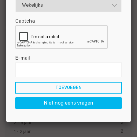
Functiegroep
2
Technisch
Captcha
Opleidingsniveau
2
MBO
E-mail
1
VMBO/MAVO
Werkervaring
Niet nog eens vragen
2
10 en meer jaar
2
5 - 10 jaar
2
2 - 5 jaar
2
1 - 2 jaar