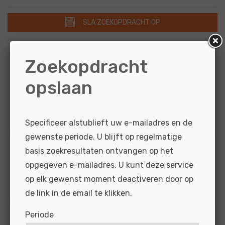
SLA ZOEKOPDRACHT OP
Branche
Zoekopdracht
2
Auto's
opslaan
2
Personenauto's
2
Banden en wielen
Specificeer alstublieft uw e-mailadres en de
gewenste periode. U blijft op regelmatige
basis zoekresultaten ontvangen op het
Merk
opgegeven e-mailadres. U kunt deze service
2
Universeel
op elk gewenst moment deactiveren door op
de link in de email te klikken.
Periode