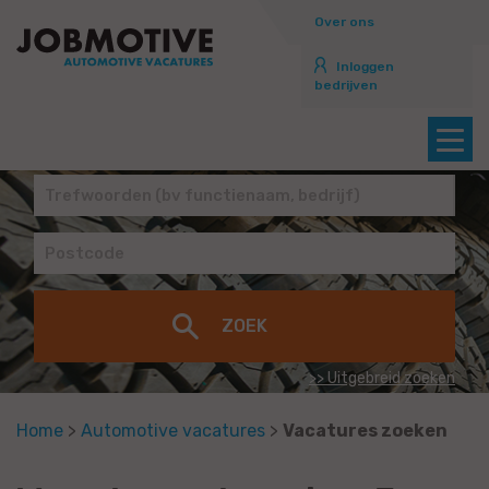
Over ons
Inloggen
bedrijven
>> Uitgebreid zoeken
Home
>
Automotive vacatures
>
Vacatures zoeken