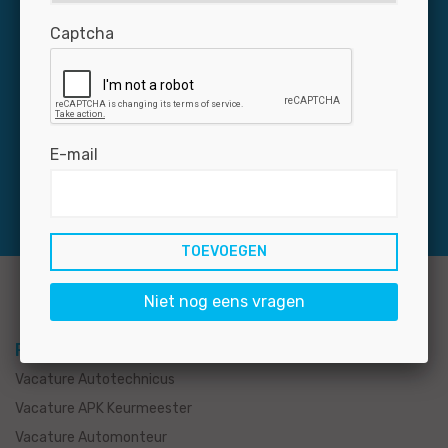
Dagelijks zijn zo’n 3.000 professionals via Jobmotive
Captcha
op naar zoek naar een baan in de autobranche. Mis uw
nieuwe medewerker niet: plaats uw vacature snel en
voordelig op de grootste banensite voor de branche.
E-mail
Niet nog eens vragen
Per functie
Vacature Autotechnicus
Vacature APK Keurmeester
Vacature Automonteur