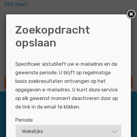
RSS feed
Zoekcriteria
Zoekopdracht
opslaan
Leasing
5 - 10 jaar
Resultaten via e-mail
Specificeer alstublieft uw e-mailadres en de
gewenste periode. U blijft op regelmatige
basis zoekresultaten ontvangen op het
SLA ZOEKOPDRACHT OP
opgegeven e-mailadres. U kunt deze service
op elk gewenst moment deactiveren door op
de link in de email te klikken.
Periode