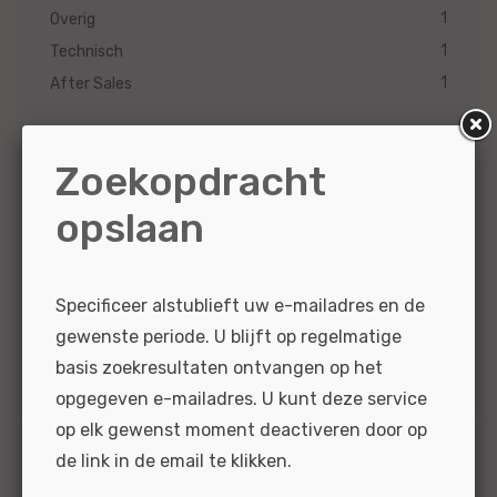
1
Overig
1
Technisch
1
After Sales
Zoekopdracht
Provincie
opslaan
1
Heel Nederland
1
Zuid-Holland
1
Utrecht
Specificeer alstublieft uw e-mailadres en de
1
Noord-Holland
gewenste periode. U blijft op regelmatige
1
Flevoland
basis zoekresultaten ontvangen op het
opgegeven e-mailadres. U kunt deze service
op elk gewenst moment deactiveren door op
de link in de email te klikken.
Werkervaring