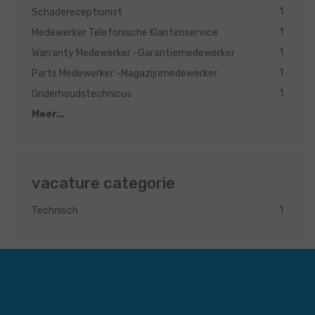
1
Schadereceptionist
1
Medewerker Telefonische Klantenservice
1
Warranty Medewerker -Garantiemedewerker
1
Parts Medewerker -Magazijnmedewerker
1
Onderhoudstechnicus
Meer...
vacature categorie
1
Technisch