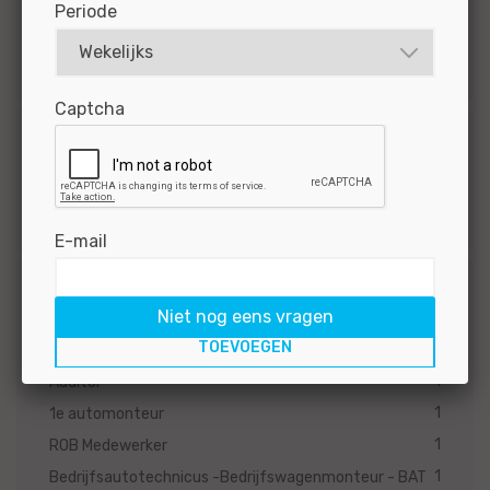
Periode
1
5 - 10 jaar
1
2 - 5 jaar
Captcha
Salaris
1
€4000 - €5000
E-mail
Functieprofiel
Niet nog eens vragen
1
Workshop Support
1
Auditor
1
1e automonteur
1
ROB Medewerker
1
Bedrijfsautotechnicus -Bedrijfswagenmonteur - BAT