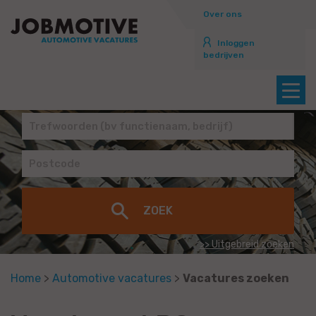
Over ons
Inloggen
bedrijven
>> Uitgebreid zoeken
Home
>
Automotive vacatures
>
Vacatures zoeken