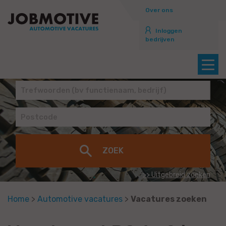
Over ons
Inloggen
bedrijven
>> Uitgebreid zoeken
Home
>
Automotive vacatures
>
Vacatures zoeken