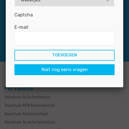
op naar zoek naar een baan in de autobranche. Mis uw
nieuwe medewerker niet: plaats uw vacature snel en
Captcha
voordelig op de grootste banensite voor de branche.
E-mail
Niet nog eens vragen
Per functie
Vacature Autotechnicus
Vacature APK Keurmeester
Vacature Automonteur
Vacature 1e autotechnicus