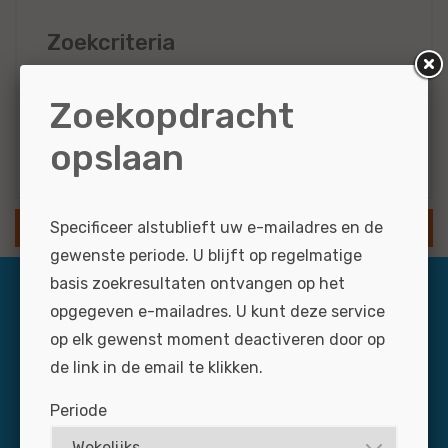
Zoekcriteria
LBO
1 - 2 jaar
Zoekopdracht
opslaan
Resultaten via e-mail
Specificeer alstublieft uw e-mailadres en de
SLA ZOEKOPDRACHT OP
gewenste periode. U blijft op regelmatige
basis zoekresultaten ontvangen op het
opgegeven e-mailadres. U kunt deze service
op elk gewenst moment deactiveren door op
de link in de email te klikken.
Periode
Dagelijks zijn zo’n 3.000 professionals via Jobmotive