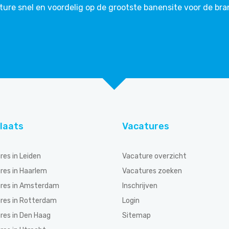
ture snel en voordelig op de grootste banensite voor de bra
laats
Vacatures
res in Leiden
Vacature overzicht
res in Haarlem
Vacatures zoeken
res in Amsterdam
Inschrijven
res in Rotterdam
Login
res in Den Haag
Sitemap