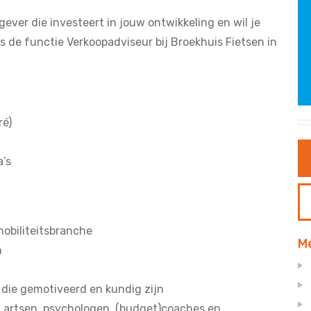
gever die investeert in jouw ontwikkeling en wil je
 de functie Verkoopadviseur bij Broekhuis Fietsen in
ré)
a’s
mobiliteitsbranche
Me
n
die gemotiveerd en kundig zijn
t artsen, psychologen, (budget)coaches en