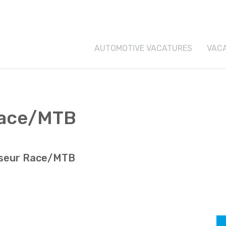
AUTOMOTIVE VACATURES
VAC
Race/MTB
iseur Race/MTB