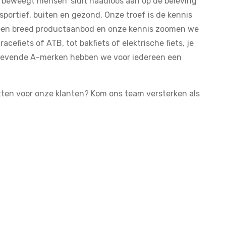
s beweegt mensen’ sluit naadloos aan op de beleving
sportief, buiten en gezond. Onze troef is de kennis
een breed productaanbod en onze kennis zoomen we
racefiets of ATB, tot bakfiets of elektrische fiets, je
angevende A-merken hebben we voor iedereen een
nzetten voor onze klanten? Kom ons team versterken als