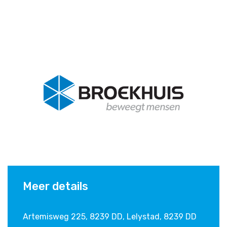
Meer details
Artemisweg 225, 8239 DD, Lelystad
,
8239 DD