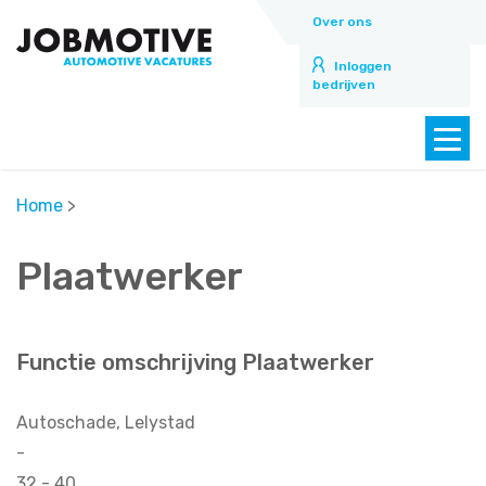
Over ons
Inloggen
bedrijven
Home
>
Plaatwerker
Functie omschrijving Plaatwerker
Autoschade, Lelystad
-
32 - 40