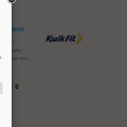
 Landelijk
 merken
technische
n
flexibel om...
55867