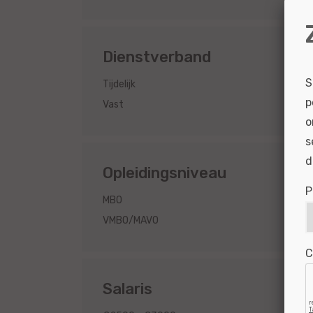
Dienstverband
S
1
Tijdelijk
p
1
Vast
o
s
d
Opleidingsniveau
P
4
MBO
1
VMBO/MAVO
C
Salaris