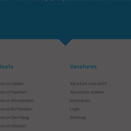
laats
Vacatures
res in Leiden
Vacature overzicht
res in Haarlem
Vacatures zoeken
res in Amsterdam
Inschrijven
res in Rotterdam
Login
res in Den Haag
Sitemap
res in Utrecht