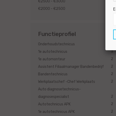
2
€2500 - €3000
2
€2000 - €2500
E
Functieprofiel
3
Onderhoudstechnicus
3
1e autotechnicus
2
1e automonteur
2
Assistent Filiaalmanager Bandenbedrijf
2
Bandentechnicus
2
Werkplaatschef -Chef Werkplaats
Auto diagnosetechnicus-
2
diagnosespecialist
2
Autotechnicus APK
2
1e autotechnicus APK