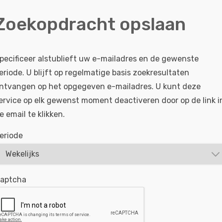
Zoekopdracht opslaan
Open sollicitatie (Eerste) Automonteur -
pecificeer alstublieft uw e-mailadres en de gewenste
eriode. U blijft op regelmatige basis zoekresultaten
Ga je zelfstandig onderhoud uitvoeren aan alle
ntvangen op het opgegeven e-mailadres. U kunt deze
personenauto's Voer je diagnoses uit en lees je 
ervice op elk gewenst moment deactiveren door op de link i
systemen uit Sta je klanten soms te woord Ben je 
e email te klikken.
BEKIJKEN
SOLLICITEER
eriode
Gepubliceerd:
20-03-2024
Referentie nr:
#MO|
aptcha
RSS feed