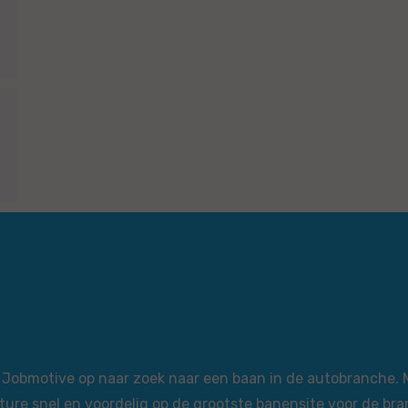
via Jobmotive op naar zoek naar een baan in de autobranche.
ture snel en voordelig op de grootste banensite voor de bra