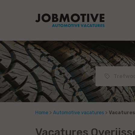
Home
>
Automotive vacatures
>
Vacatures
Vacatures Overijssel