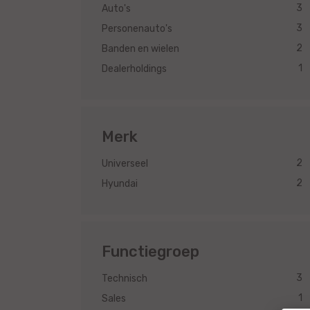
3
Auto's
3
Personenauto's
2
Banden en wielen
1
Dealerholdings
Merk
2
Universeel
2
Hyundai
Functiegroep
3
Technisch
1
Sales