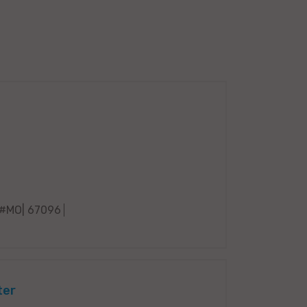
#MO| 67096
ter