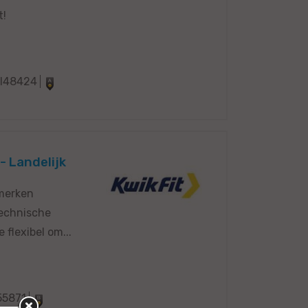
t!
I48424
- Landelijk
 merken
technische
flexibel om...
55871