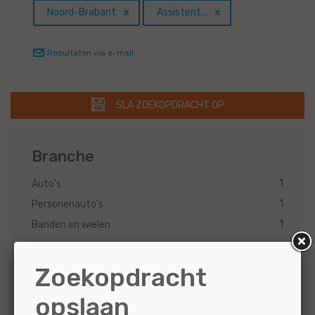
Noord-Brabant
Assistent...
Resultaten via e-mail
SLA ZOEKOPDRACHT OP
Branche
1
Auto's
1
Personenauto's
1
Banden en wielen
Zoekopdracht
Merk
opslaan