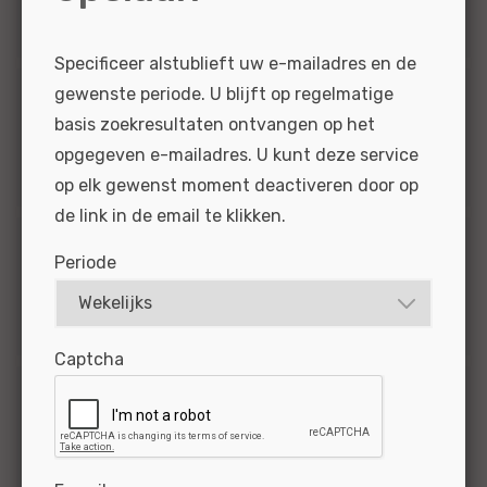
1
Universeel
Specificeer alstublieft uw e-mailadres en de
gewenste periode. U blijft op regelmatige
Functiegroep
basis zoekresultaten ontvangen op het
opgegeven e-mailadres. U kunt deze service
1
Technisch
op elk gewenst moment deactiveren door op
de link in de email te klikken.
Opleidingsniveau
Periode
1
MBO
Captcha
Werkervaring
1
10 en meer jaar
1