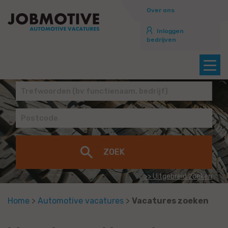
Over ons
Inloggen
bedrijven
>> Uitgebreid zoeken
Home
>
Automotive vacatures
>
Vacatures zoeken