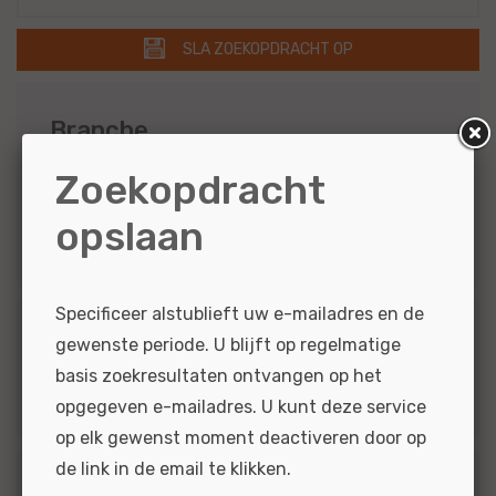
SLA ZOEKOPDRACHT OP
Branche
2
Auto's
Zoekopdracht
2
Personenauto's
opslaan
2
Banden en wielen
Specificeer alstublieft uw e-mailadres en de
Merk
gewenste periode. U blijft op regelmatige
basis zoekresultaten ontvangen op het
2
Universeel
opgegeven e-mailadres. U kunt deze service
op elk gewenst moment deactiveren door op
de link in de email te klikken.