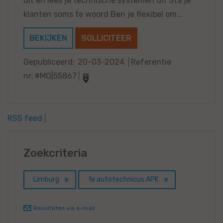
uit en lees je technische systemen uit Sta je
klanten soms te woord Ben je flexibel om...
BEKIJKEN
SOLLICITEER
Gepubliceerd:
20-03-2024
Referentie
nr:
#MO|55867
RSS feed
Zoekcriteria
Limburg
1e autotechnicus APK
Resultaten via e-mail