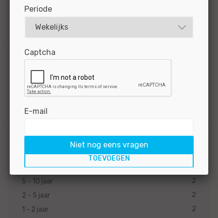
Functiegroep
Periode
2
Technisch
Captcha
Opleidingsniveau
2
MBO
1
VMBO/MAVO
E-mail
Niet nog eens vragen
Werkervaring
2
10 en meer jaar
2
5 - 10 jaar
2
2 - 5 jaar
2
1 - 2 jaar