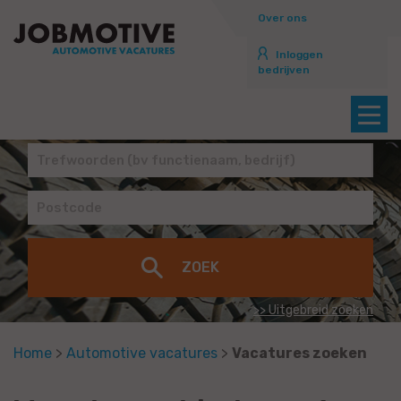
Over ons
Inloggen
bedrijven
>> Uitgebreid zoeken
Home
>
Automotive vacatures
>
Vacatures zoeken