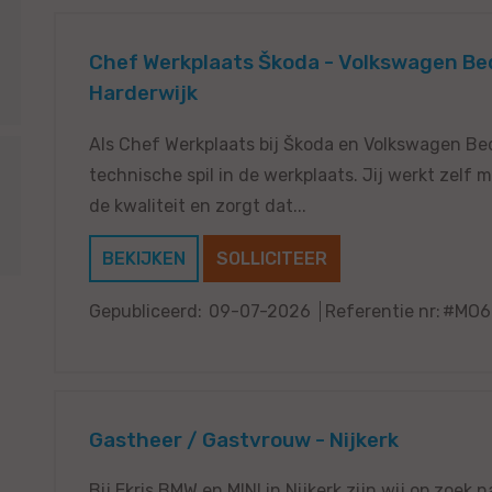
Chef Werkplaats Škoda - Volkswagen Be
Harderwijk
Als Chef Werkplaats bij Škoda en Volkswagen Bed
technische spil in de werkplaats. Jij werkt zel
de kwaliteit en zorgt dat...
BEKIJKEN
SOLLICITEER
Gepubliceerd:
09-07-2026
Referentie nr:
#MO6
Gastheer / Gastvrouw - Nijkerk
Bij Ekris BMW en MINI in Nijkerk zijn wij op zoek n