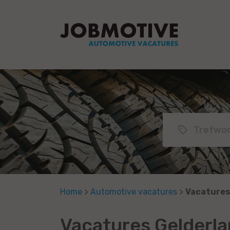
Home
>
Automotive vacatures
>
Vacatures
Vacatures Gelderla