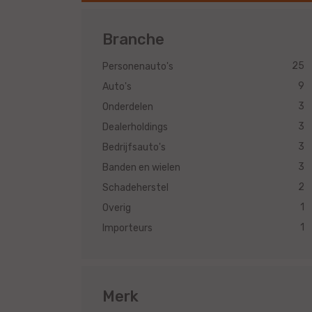
Branche
25
Personenauto's
9
Auto's
3
Onderdelen
3
Dealerholdings
3
Bedrijfsauto's
3
Banden en wielen
2
Schadeherstel
1
Overig
1
Importeurs
Merk