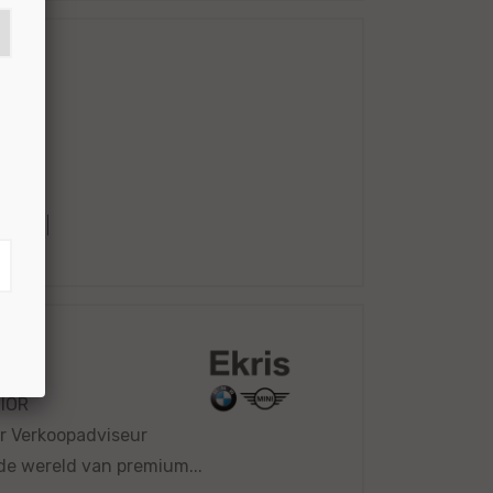
53036
NIOR
r Verkoopadviseur
 de wereld van premium...