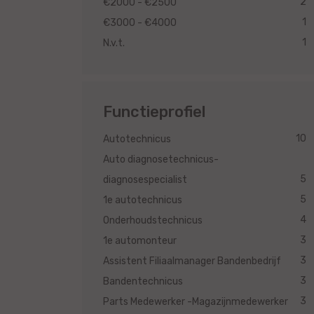
2
€2000 - €2500
1
€3000 - €4000
1
N.v.t.
Functieprofiel
10
Autotechnicus
Auto diagnosetechnicus-
5
diagnosespecialist
5
1e autotechnicus
4
Onderhoudstechnicus
3
1e automonteur
3
Assistent Filiaalmanager Bandenbedrijf
3
Bandentechnicus
3
Parts Medewerker -Magazijnmedewerker