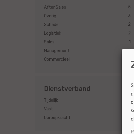
5
After Sales
3
Overig
2
Schade
2
Logistiek
1
Sales
1
Management
1
Commercieel
S
Dienstverband
p
14
Tijdelijk
o
12
Vast
s
1
Oproepkracht
d
P