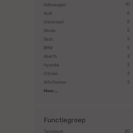
10
Volkswagen
6
Audi
5
Universeel
5
Skoda
5
Seat
5
BMW
2
Abarth
2
Hyundai
2
Citroën
2
Alfa Romeo
Meer...
Functiegroep
20
Technisch