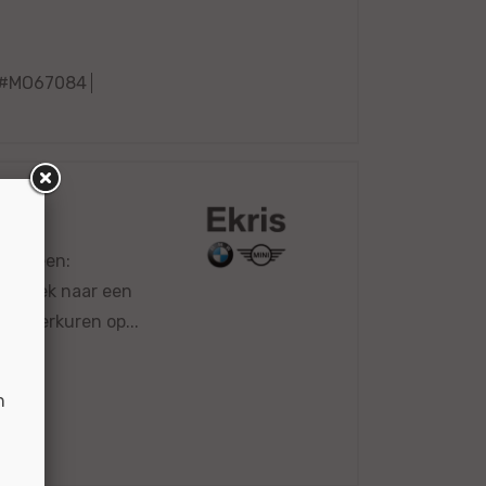
#MO67084
naar een:
op zoek naar een
ou! Werkuren op...
n
7055