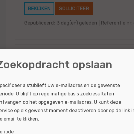
BEKIJKEN
SOLLICITEER
Gepubliceerd:
3 dag(en) geleden
Referentie nr:
Zaterdaghulp Autowasser BMW - Velp
Zoekopdracht opslaan
Bij Ekris BMW en MINI in Arnhem zijn wij op zoek 
Zaterdaghulp Autowasser Dit ga je doen Ben jij 
pecificeer alstublieft uw e-mailadres en de gewenste
leuke zaterdag baan? Dan zijn wij op zoek naar j
eriode. U blijft op regelmatige basis zoekresultaten
ntvangen op het opgegeven e-mailadres. U kunt deze
BEKIJKEN
SOLLICITEER
ervice op elk gewenst moment deactiveren door op de link i
Gepubliceerd:
30-07-2026
Referentie nr:
#MO6
e email te klikken.
eriode