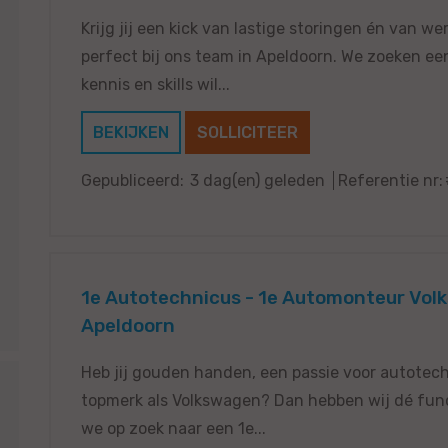
Krijg jij een kick van lastige storingen én van w
perfect bij ons team in Apeldoorn. We zoeken een
kennis en skills wil...
BEKIJKEN
SOLLICITEER
Gepubliceerd:
3 dag(en) geleden
Referentie nr:
1e Autotechnicus - 1e Automonteur Vol
Apeldoorn
Heb jij gouden handen, een passie voor autotechn
topmerk als Volkswagen? Dan hebben wij dé funct
we op zoek naar een 1e...