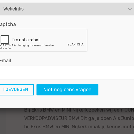
Technisch Specialist | Arnhem - Arnhem
aptcha
Herwers Arnhem zoekt een Technisch Specialist!
BEKIJKEN
SOLLICITEER
-mail
Gepubliceerd:
30-07-2026
Referentie nr:
#MO|
Niet nog eens vragen
Junior Verkoopadviseur - Nijkerk
Bij Ekris BMW en MINI Nijkerk zoeken wij een: JU
VERKOOPADVISEUR BMW Dit ga je doen Als Junio
bij Ekris BMW en MINI Nijkerk maak jij kennis met