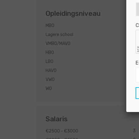
Opleidingsniveau
C
23
MBO
10
Lagere school
2
VMBO/MAVO
2
HBO
1
LBO
E
1
HAVO
1
VWO
1
WO
Salaris
3
€2500 - €3000