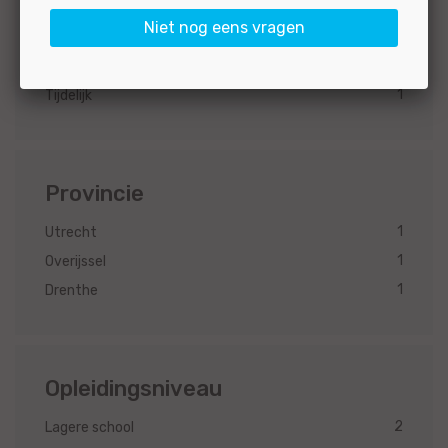
Dienstverband
Niet nog eens vragen
2
Oproepkracht
1
Tijdelijk
Provincie
1
Utrecht
1
Overijssel
1
Drenthe
Opleidingsniveau
2
Lagere school