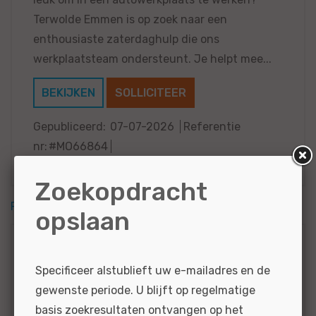
Terwolde Emmen is op zoek naar een
enthousiaste zaterdaghulp die ons
werkplaatsteam ondersteunt. Je helpt mee...
BEKIJKEN
SOLLICITEER
Gepubliceerd:
07-07-2026
Referentie
nr:
#MO66864
Zoekopdracht
RSS feed
opslaan
Zoekcriteria
Specificeer alstublieft uw e-mailadres en de
gewenste periode. U blijft op regelmatige
Nissan
Assistent...
basis zoekresultaten ontvangen op het