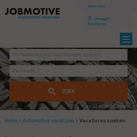
Over ons
Inloggen
bedrijven
>> Uitgebreid zoeken
Home
>
Automotive vacatures
>
Vacatures zoeken