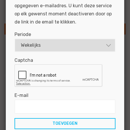
opgegeven e-mailadres. U kunt deze service
Resultaten via e-mail
op elk gewenst moment deactiveren door op
de link in de email te klikken.
SLA ZOEKOPDRACHT OP
Periode
Branche
Captcha
3
Personenauto's
Functiegroep
E-mail
2
Technisch
1
After Sales