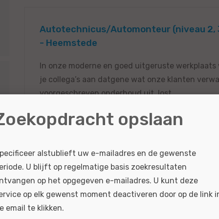
Autotechnicus/Automonteur (niveau 2, 3
- Heemstede
In onze moderne en goed uitgeruste werkplaats
je collega’s aan datgene wat onze klanten verwac
voorgeschreven onderhoud uit, lost...
Zoekopdracht opslaan
BEKIJKEN
SOLLICITEER
Gepubliceerd:
11-06-2026
Referentie nr:
#MO6
pecificeer alstublieft uw e-mailadres en de gewenste
eriode. U blijft op regelmatige basis zoekresultaten
ntvangen op het opgegeven e-mailadres. U kunt deze
ervice op elk gewenst moment deactiveren door op de link i
Technisch Specialist BMW MINI - Alphen 
e email te klikken.