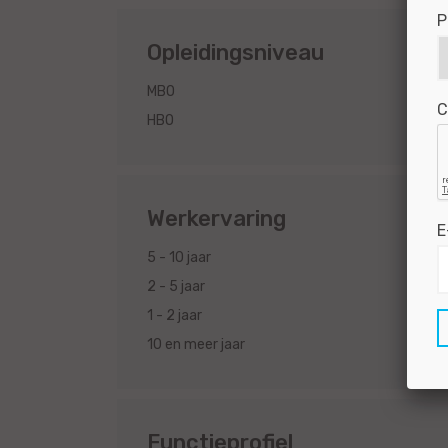
P
Opleidingsniveau
3
MBO
C
2
HBO
Werkervaring
E
3
5 - 10 jaar
3
2 - 5 jaar
3
1 - 2 jaar
2
10 en meer jaar
Functieprofiel