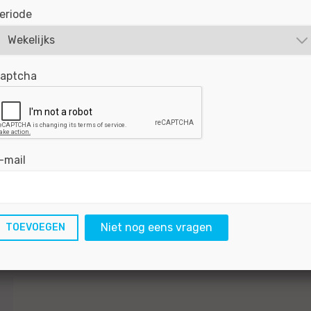
In onze moderne en goed uitgeruste werkplaats
eriode
je collega’s waar wat onze klanten verwachten:
rijplezier. Je voert voorgeschreven onderhoud uit,
BEKIJKEN
SOLLICITEER
aptcha
Gepubliceerd:
11-06-2026
Referentie nr:
#MO| 
-mail
RSS feed
Niet nog eens vragen