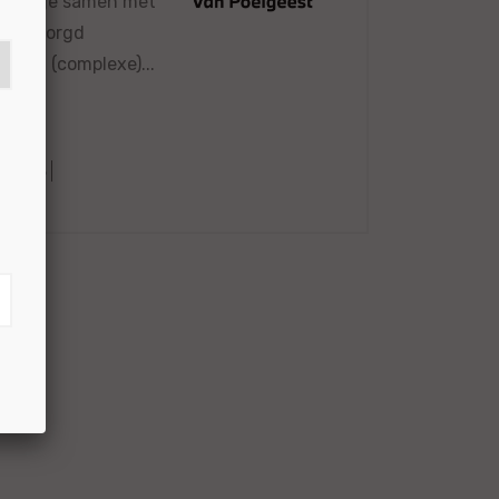
 werk je samen met
 onbezorgd
 lost (complexe)...
66598