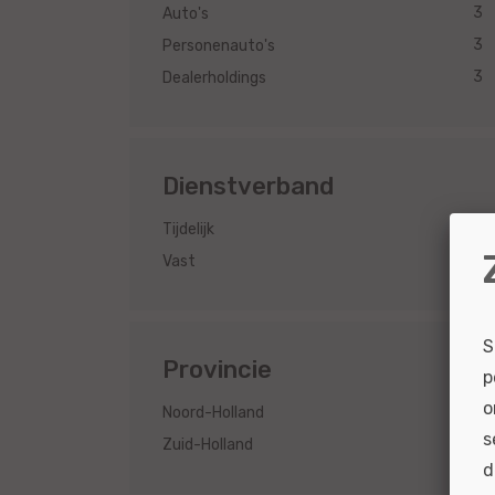
3
Auto's
3
Personenauto's
3
Dealerholdings
Dienstverband
3
Tijdelijk
3
Vast
S
Provincie
p
o
2
Noord-Holland
s
1
Zuid-Holland
d