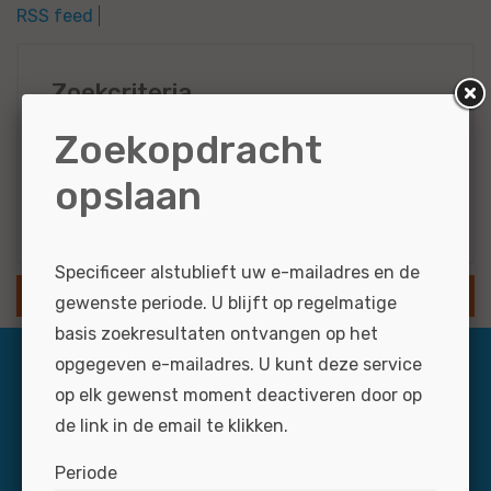
RSS feed
Zoekcriteria
Zoekopdracht
Audi
Administratief
opslaan
Resultaten via e-mail
Specificeer alstublieft uw e-mailadres en de
SLA ZOEKOPDRACHT OP
gewenste periode. U blijft op regelmatige
basis zoekresultaten ontvangen op het
opgegeven e-mailadres. U kunt deze service
op elk gewenst moment deactiveren door op
de link in de email te klikken.
Periode