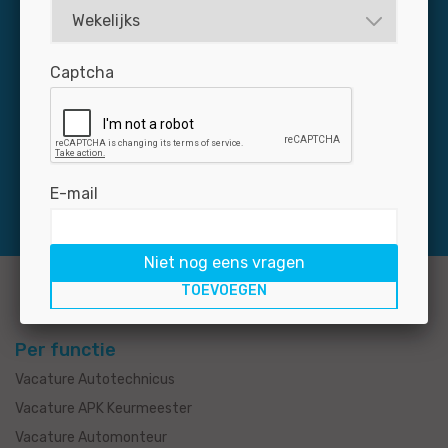
Dagelijks zijn zo’n 3.000 professionals via Jobmotive
op naar zoek naar een baan in de autobranche. Mis uw
Captcha
nieuwe medewerker niet: plaats uw vacature snel en
voordelig op de grootste banensite voor de branche.
E-mail
Niet nog eens vragen
Per functie
Vacature Autotechnicus
Vacature APK Keurmeester
Vacature Automonteur