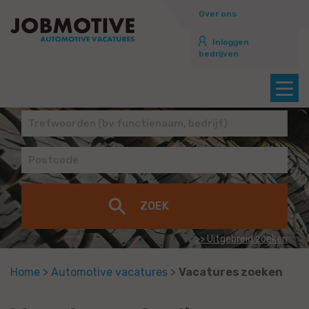
Over ons
Inloggen
bedrijven
>> Uitgebreid zoeken
Home
>
Automotive vacatures
>
Vacatures zoeken