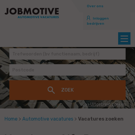
Over ons
Inloggen
bedrijven
>> Uitgebreid zoeken
Home
>
Automotive vacatures
>
Vacatures zoeken