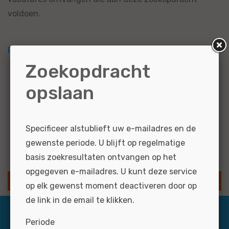
voldoen.
RSS feed
Zoekopdracht
Zoekcriteria
opslaan
Alfa Romeo
Medewerker...
Specificeer alstublieft uw e-mailadres en de
gewenste periode. U blijft op regelmatige
Resultaten via e-mail
basis zoekresultaten ontvangen op het
opgegeven e-mailadres. U kunt deze service
SLA ZOEKOPDRACHT OP
op elk gewenst moment deactiveren door op
de link in de email te klikken.
Periode