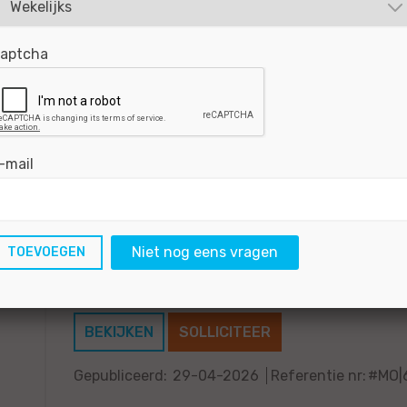
vakwerk gaat elke auto strak, glad en spuitklaar d
BEKIJKEN
SOLLICITEER
aptcha
Gepubliceerd:
01-05-2026
Referentie nr:
#MO6
-mail
Voorbewerker - Hoofddorp
Wat je kunt verwachten als je bij ons werkt? Dit,
Niet nog eens vragen
impact. Jij legt de basis voor het eindresultaat.
vakwerk gaat elke auto strak, glad en spuitklaar d
BEKIJKEN
SOLLICITEER
Gepubliceerd:
29-04-2026
Referentie nr:
#MO|