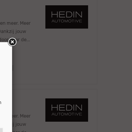
 en meer. Meer
 Dankzij jouw
oor naar de...
6578
n
 en meer. Meer
 Dankzij jouw