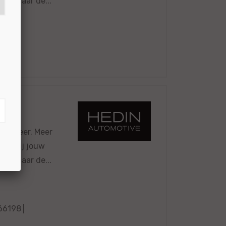
oor naar de...
6185
 en meer. Meer
 Dankzij jouw
oor naar de...
66198