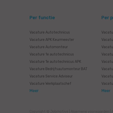
Per functie
Per p
Vacature Autotechnicus
Vacatu
Vacature APK Keurmeester
Vacatu
Vacature Automonteur
Vacatu
Vacature 1e autotechnicus
Vacatu
Vacature 1e autotechnicus APK
Vacatu
Vacature Bedrijfsautomonteur BAT
Vacatu
Vacature Service Adviseur
Vacatu
Vacature Werkplaatschef
Vacatur
Meer
Meer
Copyright © Jobmotive
|
Algemene voorwaarden
|