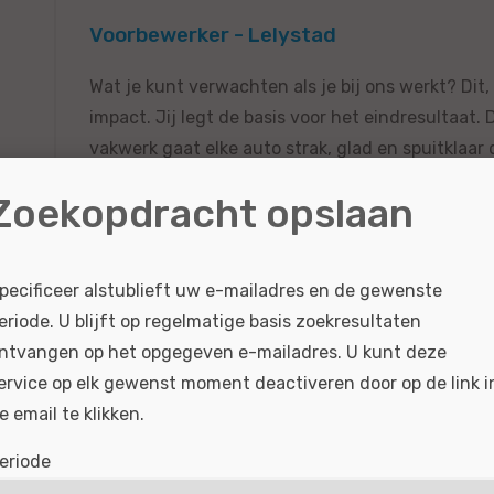
Voorbewerker - Lelystad
Wat je kunt verwachten als je bij ons werkt? Dit,
impact. Jij legt de basis voor het eindresultaat.
vakwerk gaat elke auto strak, glad en spuitklaar d
Zoekopdracht opslaan
BEKIJKEN
SOLLICITEER
Gepubliceerd:
09-06-2026
Referentie nr:
#MO6
pecificeer alstublieft uw e-mailadres en de gewenste
eriode. U blijft op regelmatige basis zoekresultaten
ntvangen op het opgegeven e-mailadres. U kunt deze
Voorbewerker - Rotterdam
ervice op elk gewenst moment deactiveren door op de link i
e email te klikken.
Wat je kunt verwachten als je bij ons werkt? Dit,
eriode
impact. Jij legt de basis voor het eindresultaat.