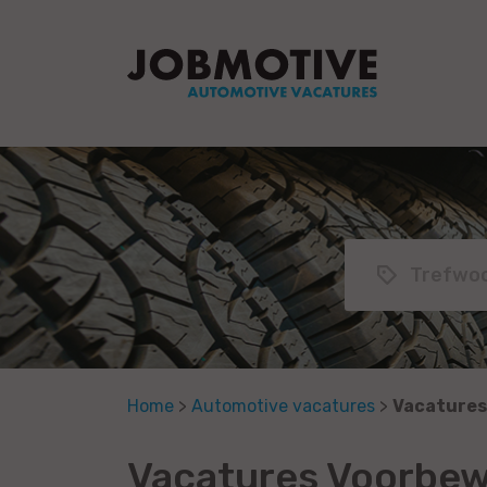
Home
>
Automotive vacatures
>
Vacatures
Vacatures Voorbew