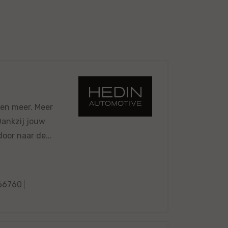
 en meer. Meer
 Dankzij jouw
oor naar de...
66760