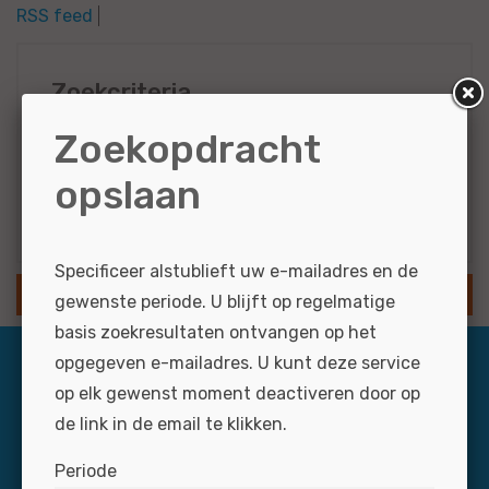
RSS feed
Zoekcriteria
Zoekopdracht
Marketing...
opslaan
Resultaten via e-mail
Specificeer alstublieft uw e-mailadres en de
SLA ZOEKOPDRACHT OP
gewenste periode. U blijft op regelmatige
basis zoekresultaten ontvangen op het
opgegeven e-mailadres. U kunt deze service
op elk gewenst moment deactiveren door op
de link in de email te klikken.
Periode