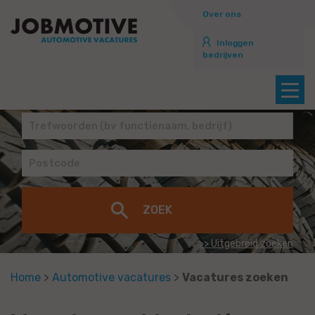
Over ons
Inloggen
bedrijven
>> Uitgebreid zoeken
Home
>
Automotive vacatures
>
Vacatures zoeken