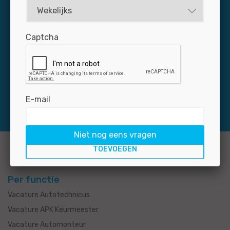
Dagelijks zijn zo’n 3.000 professionals via Jobmotive
op naar zoek naar een baan in de autobranche. Mis uw
Captcha
nieuwe medewerker niet: plaats uw vacature snel en
voordelig op de grootste banensite voor de branche.
E-mail
Niet nog eens vragen
Per functie
Vacature Autotechnicus
Vacature APK Keurmeester
Vacature Automonteur