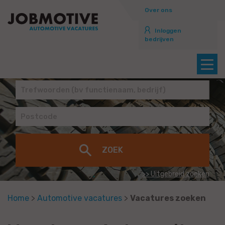
Over ons
Inloggen
bedrijven
>> Uitgebreid zoeken
Home
>
Automotive vacatures
>
Vacatures zoeken