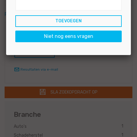
RSS feed
Zoekcriteria
Niet nog eens vragen
Autospuiter
Resultaten via e-mail
SLA ZOEKOPDRACHT OP
Branche
1
Auto's
1
Schadeherstel