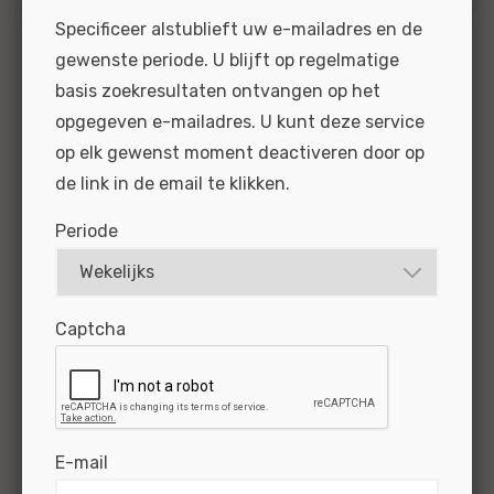
Specificeer alstublieft uw e-mailadres en de
gewenste periode. U blijft op regelmatige
Open sollicitatie
basis zoekresultaten ontvangen op het
(Tweede)
opgegeven e-mailadres. U kunt deze service
Automonteur -
op elk gewenst moment deactiveren door op
Landelijk
de link in de email te klikken.
Ga je zelfstandig onderhoud uitvoeren aan
Periode
alle merken personenauto's Voer je diagnoses
uit en lees je technische systemen uit Sta je
klanten soms te woord Ben je flexibel om...
Captcha
BEKIJKEN
SOLLICITEER
Gepubliceerd:
20-03-2024
Referentie
nr:
#MO|55871
E-mail