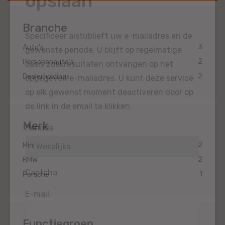
opslaan
Branche
Specificeer alstublieft uw e-mailadres en de
3
Auto's
gewenste periode. U blijft op regelmatige
2
Personenauto's
basis zoekresultaten ontvangen op het
2
Dealerholdings
opgegeven e-mailadres. U kunt deze service
op elk gewenst moment deactiveren door op
de link in de email te klikken.
Merk
Periode
2
Mini
2
BMW
Captcha
1
Porsche
E-mail
Functiegroep