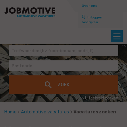
Over ons
Inloggen
bedrijven
>> Uitgebreid zoeken
Home
>
Automotive vacatures
>
Vacatures zoeken