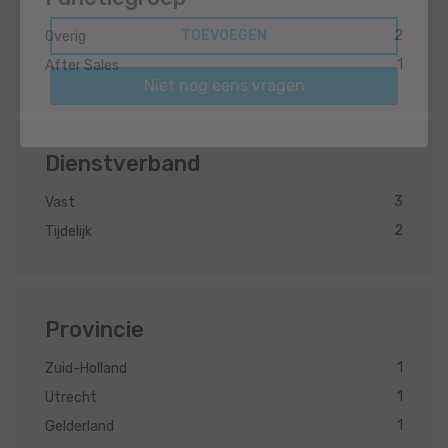
2
Overig
1
After Sales
Niet nog eens vragen
Dienstverband
3
Vast
2
Tijdelijk
Provincie
1
Zuid-Holland
1
Utrecht
1
Gelderland