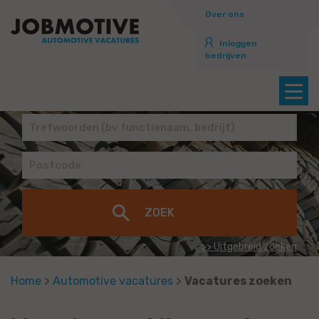
Over ons
Inloggen
bedrijven
>> Uitgebreid zoeken
Home
>
Automotive vacatures
>
Vacatures zoeken