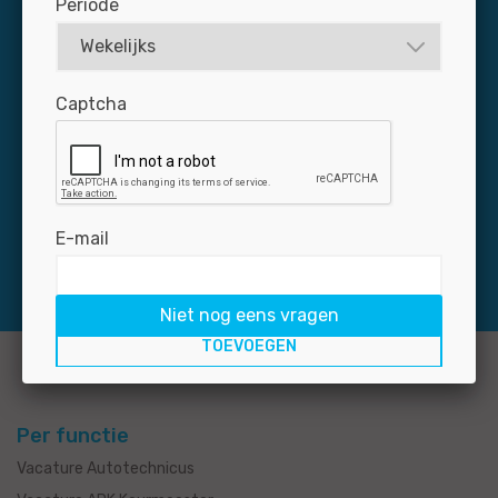
Periode
Dagelijks zijn zo’n 3.000 professionals via Jobmotive
Captcha
op naar zoek naar een baan in de autobranche. Mis uw
nieuwe medewerker niet: plaats uw vacature snel en
voordelig op de grootste banensite voor de branche.
E-mail
Niet nog eens vragen
Per functie
Vacature Autotechnicus