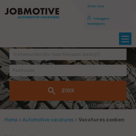
Over ons
Inloggen
bedrijven
>> Uitgebreid zoeken
Home
>
Automotive vacatures
>
Vacatures zoeken