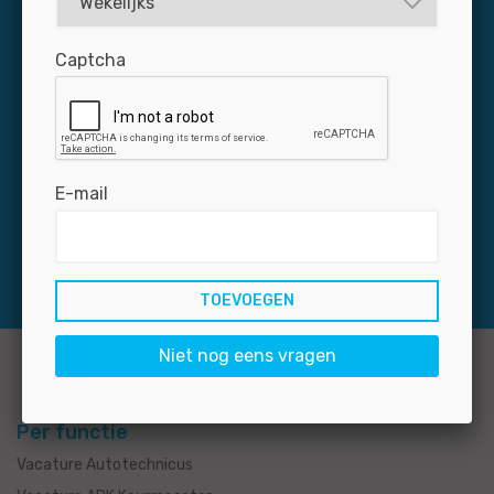
Captcha
Dagelijks zijn zo’n 3.000 professionals via Jobmotive
op naar zoek naar een baan in de autobranche. Mis uw
nieuwe medewerker niet: plaats uw vacature snel en
voordelig op de grootste banensite voor de branche.
E-mail
Niet nog eens vragen
Per functie
Vacature Autotechnicus