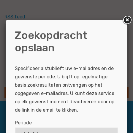
RSS feed
Zoekopdracht
Zoekcriteria
opslaan
Administrateur...
Specificeer alstublieft uw e-mailadres en de
Resultaten via e-mail
gewenste periode. U blijft op regelmatige
basis zoekresultaten ontvangen op het
SLA ZOEKOPDRACHT OP
opgegeven e-mailadres. U kunt deze service
op elk gewenst moment deactiveren door op
de link in de email te klikken.
Periode