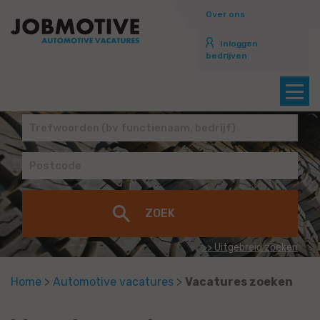
Over ons
Inloggen
bedrijven
>> Uitgebreid zoeken
Home
>
Automotive vacatures
>
Vacatures zoeken