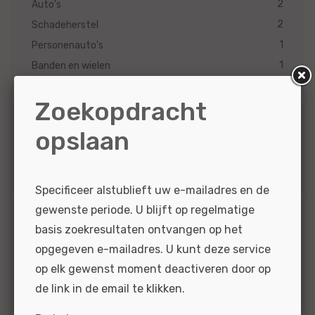
2
Auto's
2
Schadeherstel
1
Personenauto's
1
Banden en wielen
Zoekopdracht
Merk
opslaan
1
Universeel
Specificeer alstublieft uw e-mailadres en de
gewenste periode. U blijft op regelmatige
Functiegroep
basis zoekresultaten ontvangen op het
opgegeven e-mailadres. U kunt deze service
2
Schade
op elk gewenst moment deactiveren door op
1
Technisch
de link in de email te klikken.