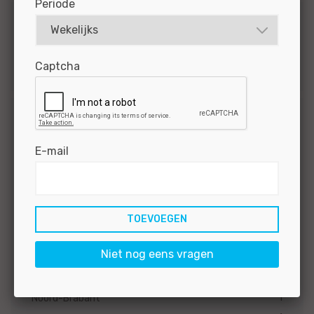
Periode
Dienstverband
1
Vast
Captcha
Provincie
E-mail
2
Gelderland
1
Heel Nederland
1
Zuid-Holland
1
Zeeland
1
Utrecht
Niet nog eens vragen
1
Overijssel
1
Noord-Holland
1
Noord-Brabant