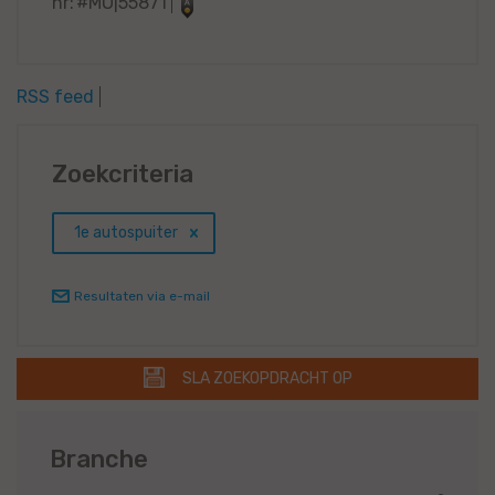
nr:
#MO|55871
RSS feed
Zoekcriteria
1e autospuiter
Resultaten via e-mail
SLA ZOEKOPDRACHT OP
Branche