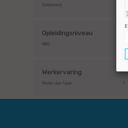
1
Gelderland
E
Opleidingsniveau
1
MBO
Werkervaring
1
Minder dan 1 jaar