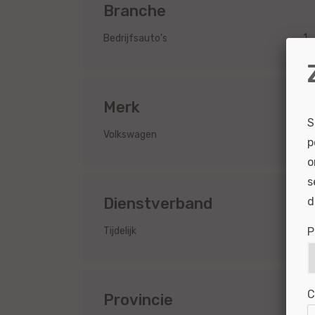
Branche
1
Bedrijfsauto's
Merk
S
1
Volkswagen
p
o
s
Dienstverband
d
1
P
Tijdelijk
C
Provincie