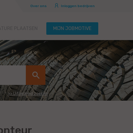
Over ons
Inloggen bedrijven
ATURE PLAATSEN
MIJN JOBMOTIVE
>> Uitgebreid zoeken
onteur