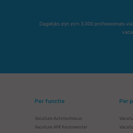
Dagelijks zijn zo’n 3.000 professionals 
vaca
Per functie
Per p
Vacature Autotechnicus
Vacatu
Vacature APK Keurmeester
Vacatu