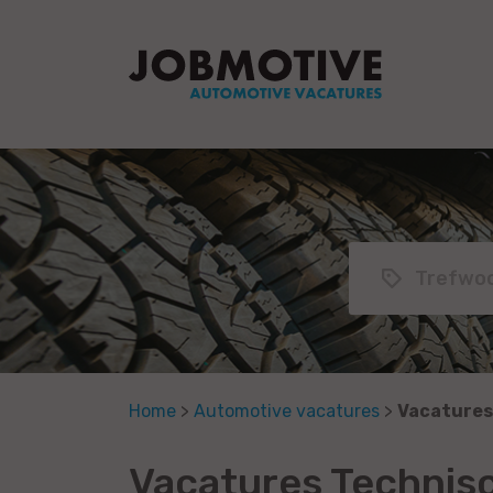
Home
>
Automotive vacatures
>
Vacatures
Vacatures Technis