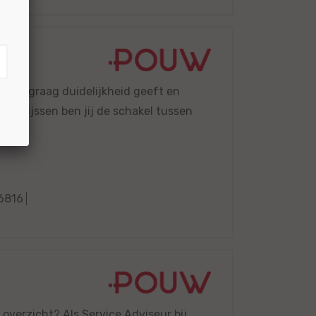
anten graag duidelijkheid geeft en
uw Rijssen ben jij de schakel tussen
6816
k overzicht? Als Service Adviseur bij