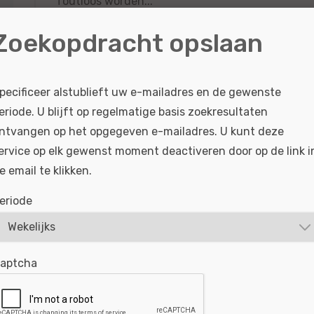
foutloos worden...
Zoekopdracht opslaan
BEKIJKEN
SOLLICITEER
Gepubliceerd:
19-07-2026
Referentie nr:
#MO6
pecificeer alstublieft uw e-mailadres en de gewenste
eriode. U blijft op regelmatige basis zoekresultaten
ntvangen op het opgegeven e-mailadres. U kunt deze
Service Adviseur - Zwolle
ervice op elk gewenst moment deactiveren door op de link i
e email te klikken.
Jij bent de verbindende schakel tussen onze kla
eriode
werkplaats. Ben jij gastvrij, klantgericht en houd
het helpen van mensen en weet je precies...
BEKIJKEN
SOLLICITEER
aptcha
Gepubliceerd:
07-07-2026
Referentie nr:
#MO6