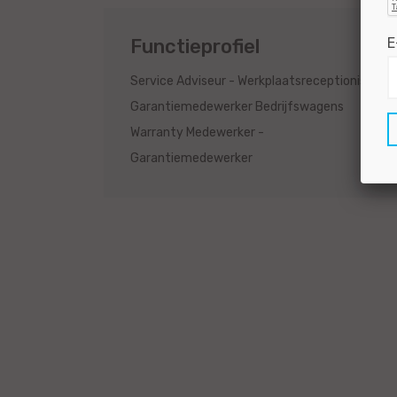
E
Functieprofiel
4
Service Adviseur - Werkplaatsreceptionist
1
Garantiemedewerker Bedrijfswagens
Warranty Medewerker -
1
Garantiemedewerker