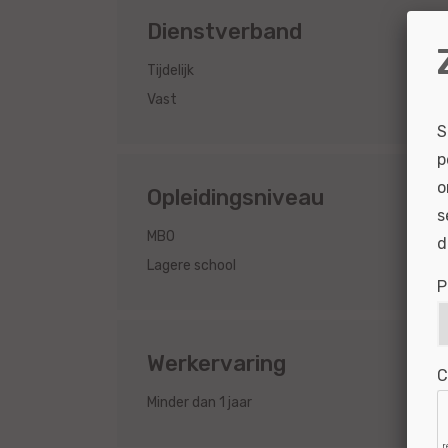
Dienstverband
3
Tijdelijk
3
Vast
S
p
o
Opleidingsniveau
s
4
MBO
d
2
Lagere school
P
Werkervaring
C
6
Minder dan 1 jaar