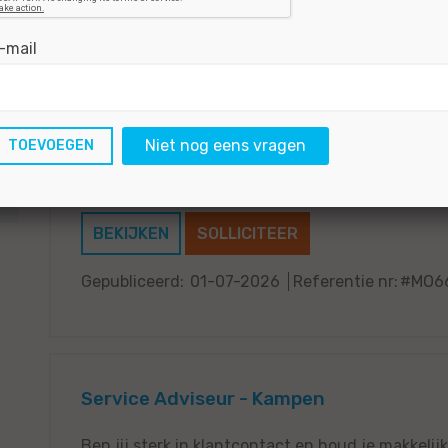
-mail
Service Adviseur - Rijssen
Ben jij een enthousiaste Service Adviseur die kl
Niet nog eens vragen
overzicht houdt in een drukke werkplaats? Bij Po
klant en techniek. Je zorgt...
BEKIJKEN
SOLLICITEER
Gepubliceerd:
01-07-2026
Referentie nr:
#MO6
Service Adviseur - Kampen
Ben jij sterk in klantcontact en houd je makkelij