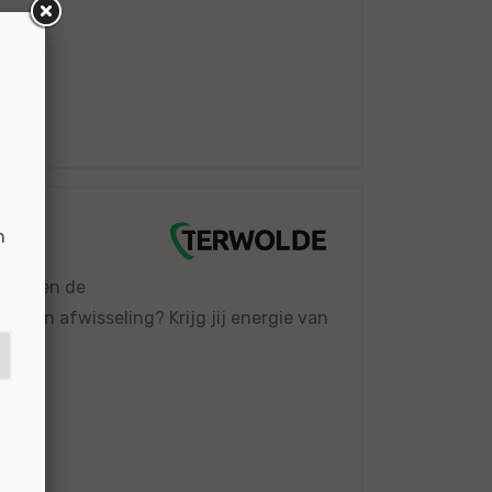
6942
n
nten en de
 je van afwisseling? Krijg jij energie van
6863