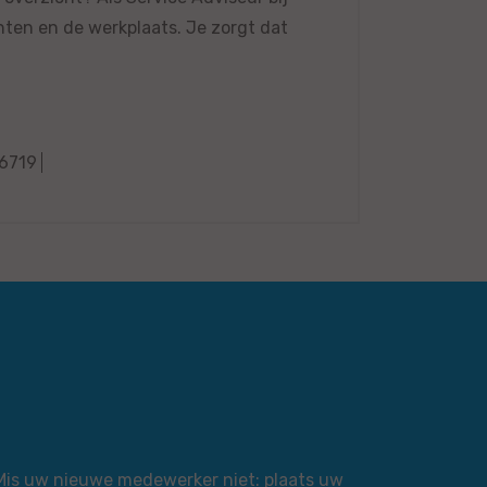
ten en de werkplaats. Je zorgt dat
6719
 Mis uw nieuwe medewerker niet: plaats uw