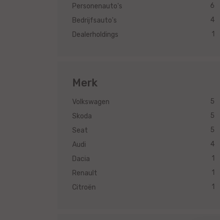
6
Personenauto's
4
Bedrijfsauto's
1
Dealerholdings
Merk
5
Volkswagen
5
Skoda
5
Seat
4
Audi
1
Dacia
1
Renault
1
Citroën