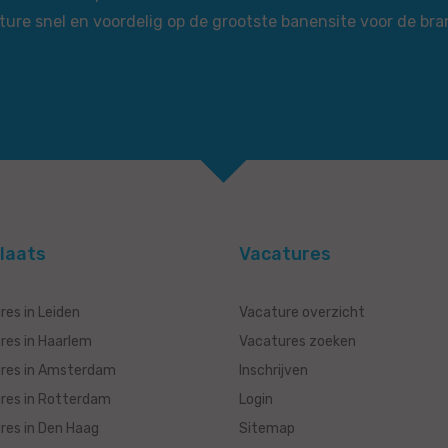
ture snel en voordelig op de grootste banensite voor de bra
laats
Vacatures
res in Leiden
Vacature overzicht
res in Haarlem
Vacatures zoeken
res in Amsterdam
Inschrijven
res in Rotterdam
Login
res in Den Haag
Sitemap