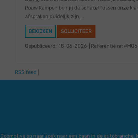
Pouw Kampen ben jij de schakel tussen onze klan
afspraken duidelijk zijn,...
BEKIJKEN
SOLLICITEER
Gepubliceerd:
18-06-2026
Referentie nr:
#MO6
RSS feed
via Jobmotive op naar zoek naar een baan in de autobranche.