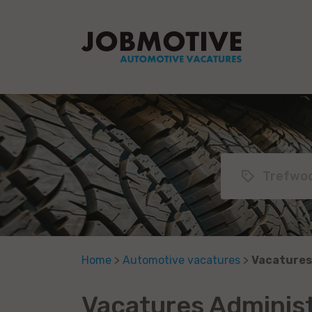
Home
>
Automotive vacatures
>
Vacatures
Vacatures Administr