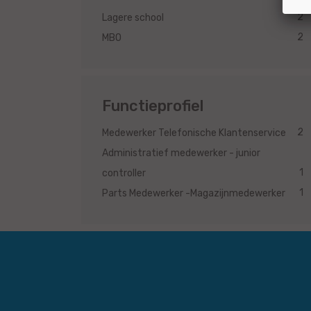
2
Lagere school
2
MBO
Functieprofiel
2
Medewerker Telefonische Klantenservice
Administratief medewerker - junior
1
controller
1
Parts Medewerker -Magazijnmedewerker