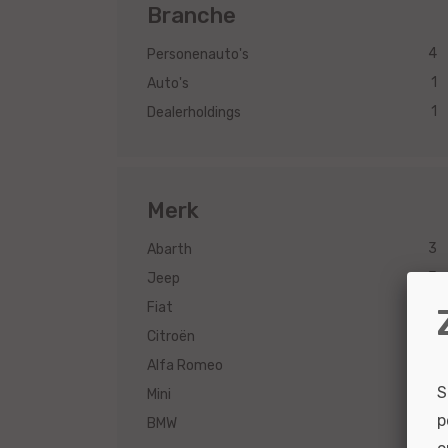
Branche
4
Personenauto's
1
Auto's
1
Dealerholdings
Merk
3
Abarth
3
Jeep
3
Fiat
3
Citroën
3
Alfa Romeo
S
1
Mini
p
1
BMW