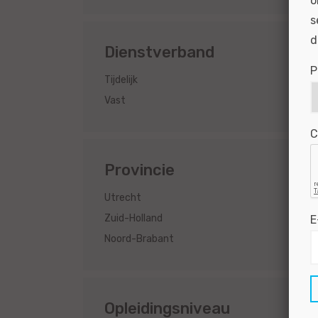
o
s
d
Dienstverband
P
3
Tijdelijk
2
Vast
C
Provincie
2
Utrecht
1
Zuid-Holland
E
1
Noord-Brabant
Opleidingsniveau