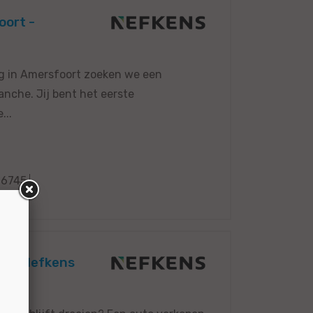
oort -
ng in Amersfoort zoeken we een
nche. Jij bent het eerste
...
6745
rt - Nefkens