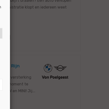
ermen blijft draaien? Een auto verkopen
n
e administratie klopt en iedereen weet
6722
 den Rijn
en we versterking
 geen moment te
 BMW en MINI! Jij...