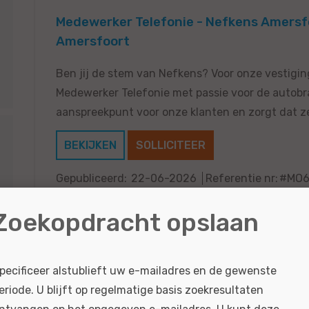
Medewerker Telefonie - Nefkens Amersf
Amersfoort
Ben jij de stem van Nefkens? Voor onze vestigi
Medewerker Telefonie met passie voor de autobra
aanspreekpunt voor onze klanten en zorgt dat ze
BEKIJKEN
SOLLICITEER
Gepubliceerd:
22-06-2026
Referentie nr:
#MO6
Zoekopdracht opslaan
Administratief Medewerker Sales Suppo
pecificeer alstublieft uw e-mailadres en de gewenste
Utrecht - Utrecht
eriode. U blijft op regelmatige basis zoekresultaten