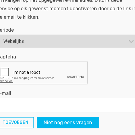
ntvangen op het opgegeven e-mailadres. U kunt deze
Ben jij degene die zorgt dat alles achter de sch
ervice op elk gewenst moment deactiveren door op de link i
is één ding. Zorgen dat die op tijd klaarstaat, d
e email te klikken.
waar hij aan toe...
eriode
BEKIJKEN
SOLLICITEER
Gepubliceerd:
19-06-2026
Referentie nr:
#MO6
aptcha
Parts Medewerker BMW MINI - Alphen aan
-mail
Voor onze vestiging in Alphen aan den Rijn zoek
voor het Parts Team! In ons magazijn hoef je je
vervelen dankzij het gevarieerde assortiment van
Niet nog eens vragen
BEKIJKEN
SOLLICITEER