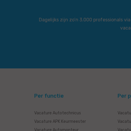
Dagelijks zijn zo’n 3.000 professionals 
vaca
Per functie
Per p
Vacature Autotechnicus
Vacatu
Vacature APK Keurmeester
Vacatu
Vacature Automonteur
Vacatu