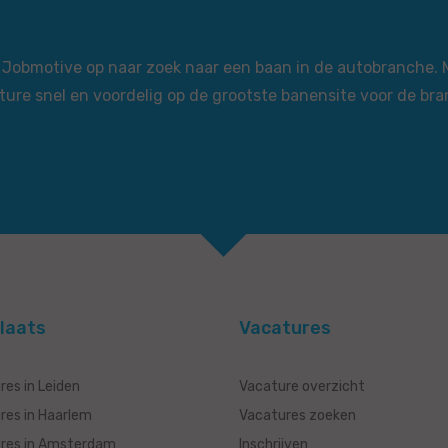
via Jobmotive op naar zoek naar een baan in de autobranche.
ture snel en voordelig op de grootste banensite voor de bra
laats
Vacatures
res in Leiden
Vacature overzicht
res in Haarlem
Vacatures zoeken
res in Amsterdam
Inschrijven