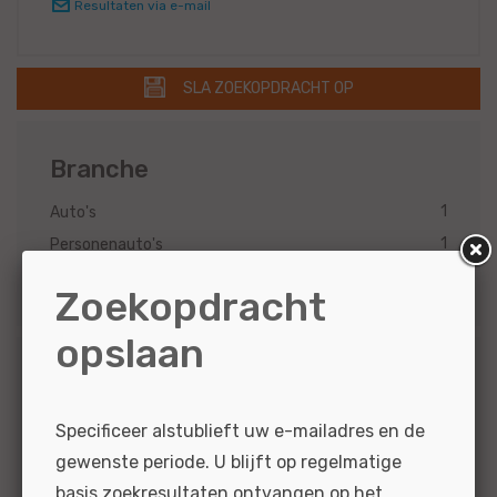
Resultaten via e-mail
SLA ZOEKOPDRACHT OP
Branche
1
Auto's
1
Personenauto's
1
Dealerholdings
Zoekopdracht
opslaan
Merk
1
Mini
Specificeer alstublieft uw e-mailadres en de
1
BMW
gewenste periode. U blijft op regelmatige
basis zoekresultaten ontvangen op het