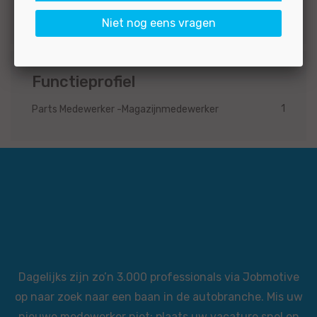
1
Minder dan 1 jaar
Niet nog eens vragen
Functieprofiel
1
Parts Medewerker -Magazijnmedewerker
Dagelijks zijn zo’n 3.000 professionals via Jobmotive
op naar zoek naar een baan in de autobranche. Mis uw
nieuwe medewerker niet: plaats uw vacature snel en