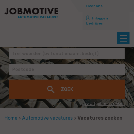
Over ons
Inloggen
bedrijven
>> Uitgebreid zoeken
Home
>
Automotive vacatures
>
Vacatures zoeken