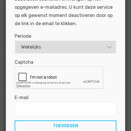
opgegeven e-mailadres. U kunt deze service
op elk gewenst moment deactiveren door op
Dienstverband
de link in de email te klikken.
1
Tijdelijk
Periode
1
Vast
Captcha
Opleidingsniveau
1
MBO
E-mail
Werkervaring
1
2 - 5 jaar
1
1 - 2 jaar