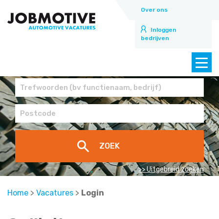
Over ons
Inloggen
bedrijven
>> Uitgebreid zoeken
Home
>
Vacatures
>
Login