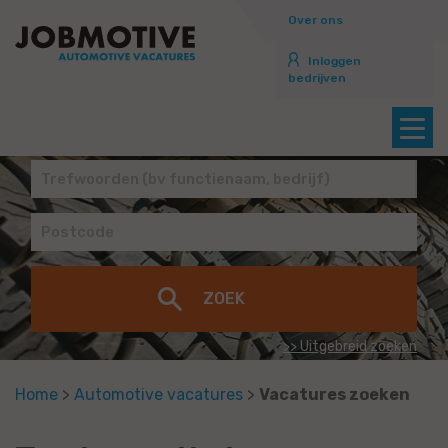
Over ons
Inloggen
bedrijven
>> Uitgebreid zoeken
Home
>
Automotive vacatures
>
Vacatures zoeken