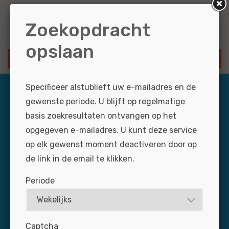
Resultaten via e-mail
Zoekopdracht
opslaan
SLA ZOEKOPDRACHT OP
Specificeer alstublieft uw e-mailadres en de
gewenste periode. U blijft op regelmatige
basis zoekresultaten ontvangen op het
opgegeven e-mailadres. U kunt deze service
op elk gewenst moment deactiveren door op
de link in de email te klikken.
Dagelijks zijn zo’n 3.000 professionals via Jobmotive
Periode
op naar zoek naar een baan in de autobranche. Mis uw
nieuwe medewerker niet: plaats uw vacature snel en
voordelig op de grootste banensite voor de branche.
Captcha