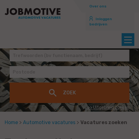
Over ons
Inloggen
bedrijven
>> Uitgebreid zoeken
Home
>
Automotive vacatures
>
Vacatures zoeken