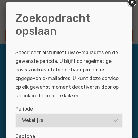
Resultaten via e-mail
Zoekopdracht
opslaan
SLA ZOEKOPDRACHT OP
Specificeer alstublieft uw e-mailadres en de
gewenste periode. U blijft op regelmatige
basis zoekresultaten ontvangen op het
opgegeven e-mailadres. U kunt deze service
op elk gewenst moment deactiveren door op
de link in de email te klikken.
Dagelijks zijn zo’n 3.000 professionals via Jobmotive
Periode
op naar zoek naar een baan in de autobranche. Mis uw
nieuwe medewerker niet: plaats uw vacature snel en
voordelig op de grootste banensite voor de branche.
Captcha